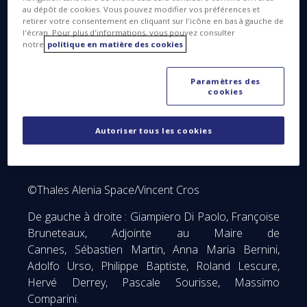
au dépôt de cookies. Vous pouvez modifier vos préférences et
retirer votre consentement en cliquant sur l'icône en bas à gauche de
l'écran. Pour plus d'informations, vous pouvez consulter
notre
politique en matière des cookies
Paramètres des
cookies
Autoriser tous les cookies
©Thales Alenia Space/Vincent Cros
De gauche à droite : Giampiero Di Paolo, Françoise
Bruneteaux, Adjointe au Maire de
Cannes, Sébastien Martin, Anna Maria Bernini,
Adolfo Urso, Philippe Baptiste, Roland Lescure,
Hervé Derrey, Pascale Sourisse, Massimo
Comparini.