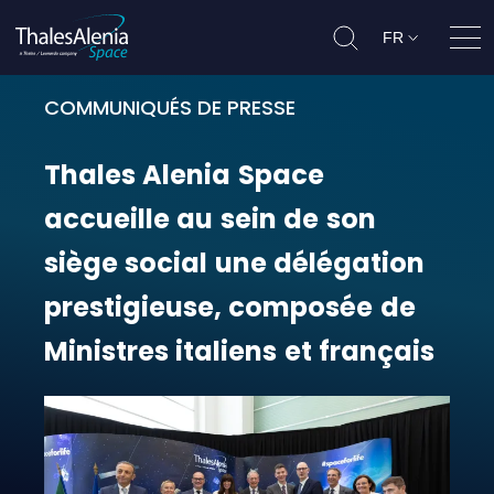
FR
Ouvr
COMMUNIQUÉS DE PRESSE
Thales Alenia Space accueille au s
Thales
Alenia
Space
accueille
au
sein
de
son
siège
social
une
délégation
prestigieuse,
composée
de
Ministres
italiens
et
français