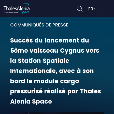
FR
Ouvr
COMMUNIQUÉS DE PRESSE
Succès du lancement du 5ème vaiss
Succès
du
lancement
du
5ème
vaisseau
Cygnus
vers
la
Station
Spatiale
Internationale,
avec
à
son
bord
le
module
cargo
pressurisé
réalisé
par
Thales
Alenia
Space