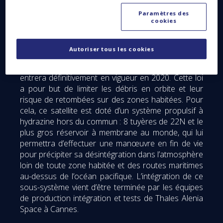
Spatiales
Paramètres des
cookies
Dans le cadre de ce programme, Thales Alenia
Space développe une plateforme de nouvelle
génération qui sera la première au monde à être
Autoriser tous les cookies
lancée en orbite tout en étant conforme à la Loi
relative aux Opérations Spatiales (LOS****), loi qui
entrera définitivement en vigueur en 2020. Cette loi
a pour but de limiter les débris en orbite et leur
risque de retombées sur des zones habitées. Pour
cela, ce satellite est doté d’un système propulsif à
hydrazine hors du commun : 8 tuyères de 22N et le
plus gros réservoir à membrane au monde, qui lui
permettra d’effectuer une manœuvre en fin de vie
pour précipiter sa désintégration dans l’atmosphère
loin de toute zone habitée et des routes maritimes
au-dessus de l’océan pacifique. L’intégration de ce
sous-système vient d’être terminée par les équipes
de production intégration et tests de Thales Alenia
Space à Cannes.