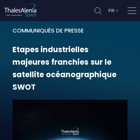
FR
Ouvr
COMMUNIQUÉS DE PRESSE
Etapes industrielles majeures fra
Etapes
industrielles
majeures
franchies
sur
le
satellite
océanographique
SWOT