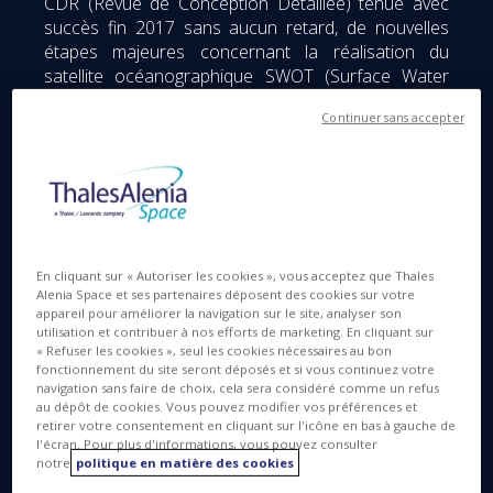
CDR (Revue de Conception Détaillée) tenue avec
succès fin 2017 sans aucun retard, de nouvelles
étapes majeures concernant la réalisation du
satellite océanographique SWOT (Surface Water
and Ocean Topography) viennent d’être franchies
Continuer sans accepter
avec l’implication de PME et d’ETI.
Réalisé en collaboration avec le JPL***, pour le
compte des agences spatiales française (CNES) et
américaine (NASA), SWOT est un programme
océanographique de démonstration de nouvelles
applications, dans la continuité des missions
En cliquant sur « Autoriser les cookies », vous acceptez que Thales
opérationnelles Jason-1-2-3. Il est porteur
Alenia Space et ses partenaires déposent des cookies sur votre
appareil pour améliorer la navigation sur le site, analyser son
d’innovations technologiques sans précédent dans
utilisation et contribuer à nos efforts de marketing. En cliquant sur
le domaine de l’altimétrie.
« Refuser les cookies », seul les cookies nécessaires au bon
fonctionnement du site seront déposés et si vous continuez votre
navigation sans faire de choix, cela sera considéré comme un refus
au dépôt de cookies. Vous pouvez modifier vos préférences et
retirer votre consentement en cliquant sur l'icône en bas à gauche de
Une plateforme de nouvelle génération
l'écran. Pour plus d'informations, vous pouvez consulter
notre
politique en matière des cookies
conforme à la Loi relative aux Opérations