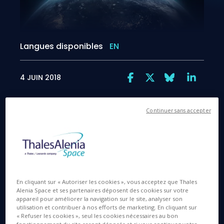
Langues disponibles
EN
4 JUIN 2018
Continuer sans accepter
Thales Alenia Space remporte un contrat d'étude de
l’ESA pour la mission LISA à la recherche de l’histoire
de l’Univers
Cannes, le 4 juin 2018
– Thales Alenia Space,
société conjointe entre Thales (67%) et Leonardo
En cliquant sur « Autoriser les cookies », vous acceptez que Thales
Alenia Space et ses partenaires déposent des cookies sur votre
(33%), annonce aujourd'hui avoir remporté un
appareil pour améliorer la navigation sur le site, analyser son
contrat auprès de l'Agence spatiale européenne
utilisation et contribuer à nos efforts de marketing. En cliquant sur
(ESA) pour l'étude de la phase A de LISA (Laser
« Refuser les cookies », seul les cookies nécessaires au bon