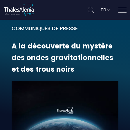
FR
Ouvr
COMMUNIQUÉS DE PRESSE
A la découverte du mystère des on
A
la
découverte
du
mystère
des
ondes
gravitationnelles
et
des
trous
noirs