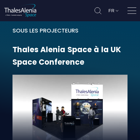
FR
Ouvr
SOUS LES PROJECTEURS
Thales Alenia Space à la UK Space
Thales
Alenia
Space
à
la
UK
Space
Conference