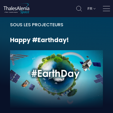
FR
Ouvr
SOUS LES PROJECTEURS
Happy #Earthday!
Happy
#Earthday!