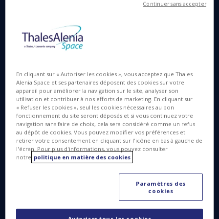
Continuer sans accepter
MTG ©Thales Alenia Space/Briot
Connaître le temps qu’il fera demain… C’est un
acquis bien sympa. Mais quand il s’agit d’anticiper
des phénomènes climatiques extrêmes tels que les
En cliquant sur « Autoriser les cookies », vous acceptez que Thales
typhons, ouragans, inondations ou autres, fort est
Alenia Space et ses partenaires déposent des cookies sur votre
de constater que les satellites jouent leur rôle et
appareil pour améliorer la navigation sur le site, analyser son
utilisation et contribuer à nos efforts de marketing. En cliquant sur
peuvent véritablement sauver des vies !
« Refuser les cookies », seul les cookies nécessaires au bon
fonctionnement du site seront déposés et si vous continuez votre
Depuis plus de 40 ans, grâce à la technologie
navigation sans faire de choix, cela sera considéré comme un refus
au dépôt de cookies. Vous pouvez modifier vos préférences et
Meteosat, les météorologues ont pu bénéficier
retirer votre consentement en cliquant sur l'icône en bas à gauche de
d’une grande quantité de données nécessaires aux
l'écran. Pour plus d'informations, vous pouvez consulter
prévisions météo. Grâce aux satellites Meteosat de
notre
politique en matière des cookies
première et de seconde générations, les
météorologues disposent depuis plus de quarante
Paramètres des
cookies
ans d'une source continue de données fiables pour
leurs prévisions météo immédiates et à courte
portée.
Autoriser tous les cookies