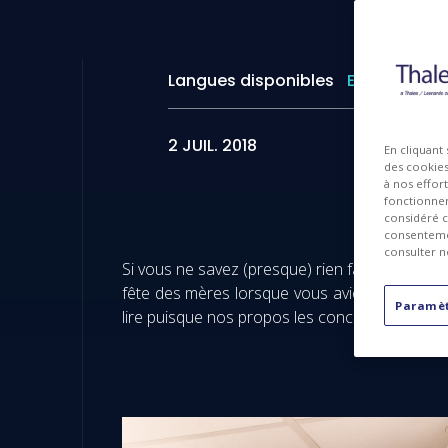
Langues disponibles
EN
2 JUIL. 2018
En cliquant
des cookies 
à nos effor
fonctionnem
considéré c
consentemen
consulter n
Si vous ne savez (presque) rien faire de vos 10
fête des mères lorsque vous aviez 8 ans, cet 
Paramèt
lire puisque nos propos les concernent aussi, 