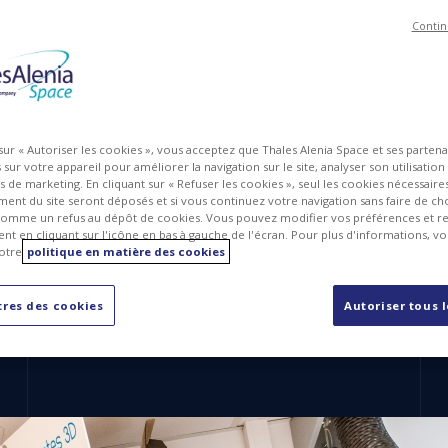
Contin
 sur « Autoriser les cookies », vous acceptez que Thales Alenia Space et ses parten
sur votre appareil pour améliorer la navigation sur le site, analyser son utilisation
ts de marketing. En cliquant sur « Refuser les cookies », seul les cookies nécessair
ent du site seront déposés et si vous continuez votre navigation sans faire de cho
omme un refus au dépôt de cookies. Vous pouvez modifier vos préférences et re
t en cliquant sur l'icône en bas à gauche de l'écran. Pour plus d'informations, v
otre
politique en matière des cookies
 doigts et que la dernière chose créative que vous ayez faite dans
article est fait pour vous ! Les Leonard de Vinci et autres Th
res des cookies
Autoriser tous 
finalement.