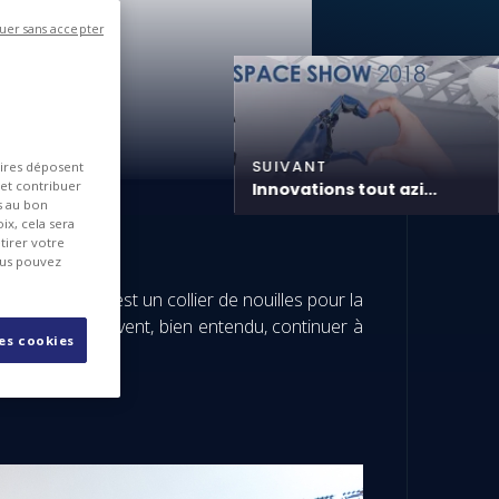
uer sans accepter
SUIVANT
aires déposent
 et contribuer
Innovations tout azi...
es au bon
ix, cela sera
tirer votre
ous pouvez
 votre vie, c’est un collier de nouilles pour la
omas Edison peuvent, bien entendu, continuer à
les cookies