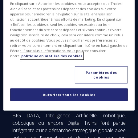
Au cœur de la Transformation Digitale :
En cliquant sur « Autoriser les cookies », vous acceptez que Thales
Alenia Space et ses partenaires déposent des cookies sur votre
appareil pour améliorer la navigation sur le site, analyser son
utilisation et contribuer à nos efforts de marketing. En cliquant sur
« Refuser les cookies », seul les cookies nécessaires au bon
fonctionnement du site seront déposés et si vous continuez votre
navigation sans faire de choix, cela sera considéré comme un refus
au dépôt de cookies. Vous pouvez modifier vos préférences et
retirer votre consentement en cliquant sur l'icône en bas à gauche de
l'écran. Pour plus d'informations, vous pouvez consulter
notre
politique en matière des cookies
Paramètres des
cookies
Autoriser tous les cookies
Fabrication additive, Réalités Virtuelle et Augmentée,
BIG DATA, Intelligence Artificielle, robotique,
cobotique ou encore Digital Twins font partie
intégrante d’une démarche stratégique globale axée
autour de l’innovation et de la transformation