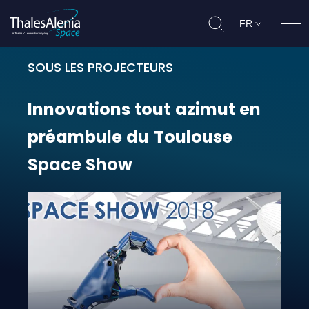
FR
Ouvr
SOUS LES PROJECTEURS
Innovations tout azimut en préa
Innovations
tout
azimut
en
préambule
du
Toulouse
Space
Show