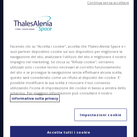
Panafsat in Marocco e Thales Alenia Space
Continua senza accettare
firmano un memorandum d'intesa per
realizzare un sistema di telecomunicazioni
satellitari panafricano.
Rabat, 29 ottobre 2024
– La società del Marocco
Panafsat e Thales Alenia Space, la joint venture tra
Facendo clic su "Accetta i cookie", accetta che Thales Alenia Space e i
Thales (67%) e Leonardo (33%), hanno siglato oggi
suoi partner depositino cookie sul suo dispositivo per migliorare la
un memorandum d'intesa per lo sviluppo di un
navigazione del sito, analizzare l'utilizzo del sito e migliorare il nostro
impegno nel marketing. Se clicca su "Rifiuta cookie", verranno
sistema di comunicazione satellitare per il Marocco.
utilizzati solo i cookie tecnici necessari al corretto funzionamento
Il sistema fornirà servizi ad elevata prestazione
del sito e se prosegue la navigazione senza effettuare alcuna scelta,
questo sarà considerato come un rifiuto al deposito dei cookie. E'
(VHTS) a 26 Paesi africani, 23 dei quali nell'Africa
possibile modificare la sua scelta e revocare il tuo consenso
francofona, per la copertura di un'area di 12 milioni
utilizzando l'icona di impostazione dei cookie in basso a sinistra dello
di chilometri quadrati con una popolazione
schermo. Per maggiori informazioni può consultare il nostro
informativa sulla privacy
complessiva pari a circa 550 milioni di persone.
Il memorandum d'intesa tra l'operatore marocchino
Impostazioni cookie
Panafsat e Thales Alenia Space è stato firmato oggi
nell'ambito della visita di stato del presidente
Accetta tutti i cookie
francese, Emmanuel Macron, al Regno del