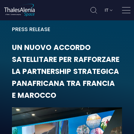
IT
Apri
PRESS RELEASE
UN NUOVO ACCORDO SATELLITARE
UN
NUOVO
ACCORDO
SATELLITARE
PER
RAFFORZARE
LA
PARTNERSHIP
STRATEGICA
PANAFRICANA
TRA
FRANCIA
E
MAROCCO