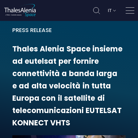
IT
Apri
PRESS RELEASE
Thales Alenia Space insieme ad eu
Thales
Alenia
Space
insieme
ad
eutelsat
per
fornire
connettività
a
banda
larga
e
ad
alta
velocità
in
tutta
Europa
con
il
satellite
di
telecomunicazioni
EUTELSAT
KONNECT
VHTS