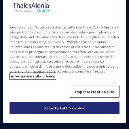
rafforzerà le prestazioni e l'efficienza del
segmento di terra di Eutelsat
Facendo clic su "Accetta i cookie", accetta che Thales Alenia Space e i
Cannes, 1 Settembre 2022
– Thales Alenia
suoi partner depositino cookie sul suo dispositivo per migliorare la
navigazione del sito, analizzare l'utilizzo del sito e migliorare il nostro
Space (Thales 67%, Leonardo 33%) sosterrà la
impegno nel marketing. Se clicca su "Rifiuta cookie", verranno
fornitura di banda larga ad alta velocità in tutta
utilizzati solo i cookie tecnici necessari al corretto funzionamento
del sito e se prosegue la navigazione senza effettuare alcuna scelta,
Europa e di servizi di connettività, fornendo la
questo sarà considerato come un rifiuto al deposito dei cookie. E'
soluzione SpaceGate al satellite EUTELSAT
possibile modificare la sua scelta e revocare il tuo consenso
utilizzando l'icona di impostazione dei cookie in basso a sinistra dello
KONNECT VHTS.
schermo. Per maggiori informazioni può consultare il nostro
informativa sulla privacy
Thales Alenia Space ha già realizzato per Eutelsat il
satellite digitale EUTELSAT KONNECT VHTS basato
Impostazioni cookie
sulla piattaforma interamente elettrica Spacebus
NEO, il cui lancio è previsto per il 6 settembre 2022.
Accetta tutti i cookie