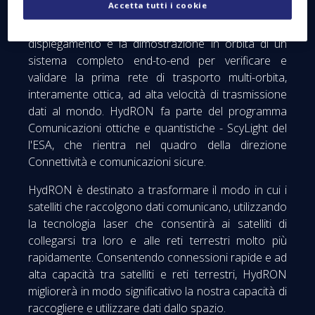
Accetta tutti i cookie
Demonstration System (DS) - Element #2 - in
particolare per la progettazione, lo sviluppo, il
dispiegamento e la dimostrazione in orbita di un
sistema completo end-to-end per verificare e
validare la prima rete di trasporto multi-orbita,
interamente ottica, ad alta velocità di trasmissione
dati al mondo. HydRON fa parte del programma
Comunicazioni ottiche e quantistiche - ScyLight del
l'ESA, che rientra nel quadro della direzione
Connettività e comunicazioni sicure.
HydRON è destinato a trasformare il modo in cui i
satelliti che raccolgono dati comunicano, utilizzando
la tecnologia laser che consentirà ai satelliti di
collegarsi tra loro e alle reti terrestri molto più
rapidamente. Consentendo connessioni rapide e ad
alta capacità tra satelliti e reti terrestri, HydRON
migliorerà in modo significativo la nostra capacità di
raccogliere e utilizzare dati dallo spazio.