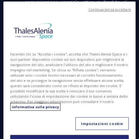
comunicazione spaziale ottica multiorbita al
mondo interamente a tecnologia ottica.
Continua senza accettare
Il progetto HydRON, sviluppato nel perimetro
delle Telecomunicazioni dell’Agenzia Spaziale
Europea, ha l’ambizioso obiettivo di
dimostrare le capacità della tecnologia di
comunicazione ottica, fornendo connettività
ad utenti a terra e nello spazio.
Facendo clic su "Accetta i cookie", accetta che Thales Alenia Space e i
suoi partner depositino cookie sul suo dispositivo per migliorare la
navigazione del sito, analizzare l'utilizzo del sito e migliorare il nostro
Thales Alenia Space porterà la sua
impegno nel marketing. Se clicca su "Rifiuta cookie", verranno
esperienza nel campo per contribuire
utilizzati solo i cookie tecnici necessari al corretto funzionamento
all'indipendenza tecnologica dell'Europa nei
del sito e se prosegue la navigazione senza effettuare alcuna scelta,
questo sarà considerato come un rifiuto al deposito dei cookie. E'
servizi di connettività ottica ad alta velocità
possibile modificare la sua scelta e revocare il tuo consenso
attraverso lo spazio.
utilizzando l'icona di impostazione dei cookie in basso a sinistra dello
schermo. Per maggiori informazioni può consultare il nostro
Cannes, 14 febbraio 2025
– Thales Alenia Space,
informativa sulla privacy
una joint venture tra Thales 67% e Leonardo 33%,
ha firmato un contratto con l'Agenzia Spaziale
Impostazioni cookie
Europea (ESA) per il sistema dimostrativo HydRON
(High-thRoughput Optical space Network),