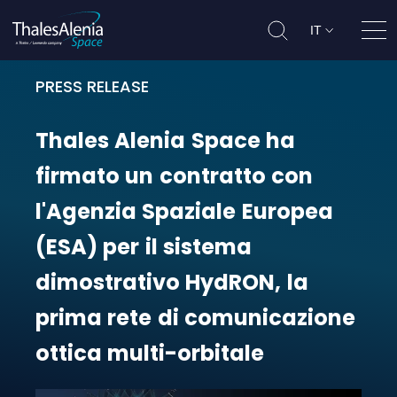
IT
Apri
PRESS RELEASE
Thales Alenia Space ha firmato un
Thales
Alenia
Space
ha
firmato
un
contratto
con
l'Agenzia
Spaziale
Europea
(ESA)
per
il
sistema
dimostrativo
HydRON,
la
prima
rete
di
comunicazione
ottica
multi-orbitale