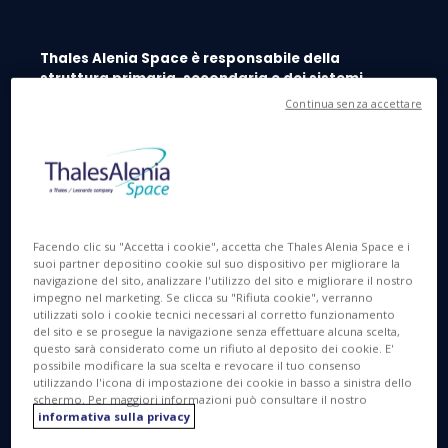
Thales Alenia Space è responsabile della
struttura primaria, secondaria e dei sistemi
termomeccanici dei Moduli di Servizio Europei
Continua senza accettare
(ESM) dell’ Agenzia Spaziale Europea
Torino, 31 Maggio 2022
- Thales Alenia Space,
joint venture Thales (67%) e Leonardo (33%), ha
completato le attività a supporto dell’integrazione
finale dei sistemi critici del Modulo di Servizio
Facendo clic su "Accetta i cookie", accetta che Thales Alenia Space e i
Europeo
ESM 4 di Orion.
suoi partner depositino cookie sul suo dispositivo per migliorare la
navigazione del sito, analizzare l'utilizzo del sito e migliorare il nostro
Il modulo è ora in viaggio verso la camera pulita di
impegno nel marketing. Se clicca su "Rifiuta cookie", verranno
Airbus a Brema, in Germania, dove continuerà
utilizzati solo i cookie tecnici necessari al corretto funzionamento
del sito e se prosegue la navigazione senza effettuare alcuna scelta,
l’integrazione e svolgerà i test finali per i quali un
questo sarà considerato come un rifiuto al deposito dei cookie. E'
gruppo di ingegneri di Thales Alenia Space
possibile modificare la sua scelta e revocare il tuo consenso
utilizzando l'icona di impostazione dei cookie in basso a sinistra dello
continuerà a dare supporto in loco.
schermo. Per maggiori informazioni può consultare il nostro
informativa sulla privacy