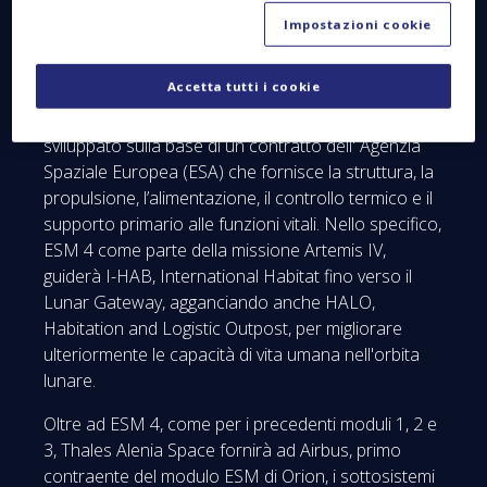
© Thales Alenia Space
Impostazioni cookie
Orion è stato progettato per portare gli astronauti
Accetta tutti i cookie
sulla Luna, come parte del Programma Artemis
della NASA. Il Modulo di Servizio Europeo è
sviluppato sulla base di un contratto dell' Agenzia
Spaziale Europea (ESA) che fornisce la struttura, la
propulsione, l’alimentazione, il controllo termico e il
supporto primario alle funzioni vitali. Nello specifico,
ESM 4 come parte della missione Artemis IV,
guiderà I-HAB, International Habitat fino verso il
Lunar Gateway, agganciando anche HALO,
Habitation and Logistic Outpost, per migliorare
ulteriormente le capacità di vita umana nell'orbita
lunare.
Oltre ad ESM 4, come per i precedenti moduli 1, 2 e
3, Thales Alenia Space fornirà ad Airbus, primo
contraente del modulo ESM di Orion, i sottosistemi