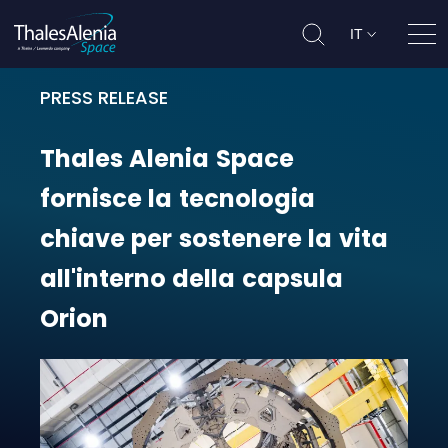
IT
Apri
PRESS RELEASE
Thales Alenia Space fornisce la te
Thales
Alenia
Space
fornisce
la
tecnologia
chiave
per
sostenere
la
vita
all'interno
della
capsula
Orion