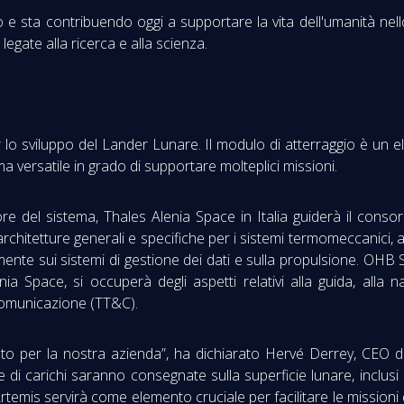
 e sta contribuendo oggi a supportare la vita dell'umanità nello
gate alla ricerca e alla scienza.
 lo sviluppo del Lander Lunare. Il modulo di atterraggio è un e
ma versatile in grado di supportare molteplici missioni.
ore del sistema, Thales Alenia Space in Italia guiderà il consor
rchitetture generali e specifiche per i sistemi termomeccanici, a
mente sui sistemi di gestione dei dati e sulla propulsione. O
a Space, si occuperà degli aspetti relativi alla guida, alla n
lecomunicazione (TT&C).
olto per la nostra azienda”, ha dichiarato Hervé Derrey, CEO d
 di carichi saranno consegnate sulla superficie lunare, inclusi r
emis servirà come elemento cruciale per facilitare le missioni 