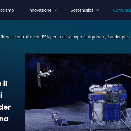
acciamo
Innovazione
Sostenibilità
Comunica
firma il contratto con ESA per lo di sviluppo di Argonaut, Lander per a
l contratto con ESA per lo di sviluppo
a
il
i
der
na