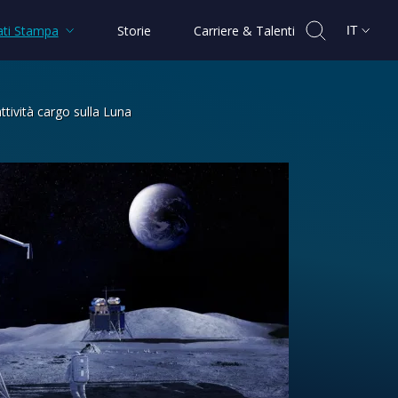
ti Stampa
Storie
Carriere & Talenti
IT
ttività cargo sulla Luna
 di Argonaut, Lander per attività carg