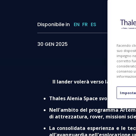
Disponibile in
EN
FR
ES
I
30 GEN 2025
Facendo cli
suo disposit
impegno nel 
corretto fu
considerato 
consenso ut
informazion
Il lander volerà verso la Luna e a
Imposta
Thales Alenia Space svolge il ruolo
Nell'ambito del programma Artemis,
di attrezzatura, rover, missioni sc
La consolidata esperienza e le te
all'avanguardia nell'esplorazione u