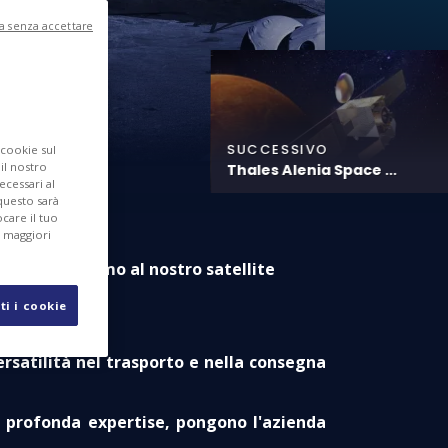
a senza accettare
SUCCESSIVO
 cookie sul
 il nostro
Thales Alenia Space ...
ecessari al
questo sarà
care il tuo
r maggiori
ccesso autonomo al nostro satellite
ti i cookie
opeo alla Luna
rsatilità nel trasporto e nella consegna
a profonda expertise, pongono l'azienda