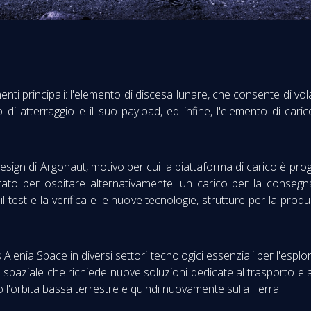
ti principali: l'elemento di discesa lunare, che consente di vola
o di atterraggio e il suo payload, ed infine, l'elemento di cari
sign di Argonaut, motivo per cui la piattaforma di carico è proge
ato per ospitare alternativamente: un carico per la consegna d
l test e la verifica e le nuove tecnologie, strutture per la produ
Alenia Space in diversi settori tecnologici essenziali per l'esplo
aziale che richiede nuove soluzioni dedicate al trasporto e al 
o l'orbita bassa terrestre e quindi nuovamente sulla Terra.