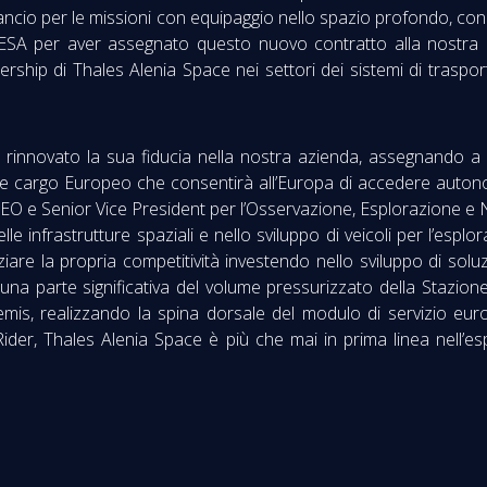
 lancio per le missioni con equipaggio nello spazio profondo, c
l'ESA per aver assegnato questo nuovo contratto alla nostra 
ership di Thales Alenia Space nei settori dei sistemi di trasporto
 rinnovato la sua fiducia nella nostra azienda, assegnando 
are cargo Europeo che consentirà all’Europa di accedere autono
EO e Senior Vice President per l’Osservazione, Esplorazione e N
e infrastrutture spaziali e nello sviluppo di veicoli per l’esplor
ziare la propria competitività investendo nello sviluppo di solu
 una parte significativa del volume pressurizzato della Stazio
temis, realizzando la spina dorsale del modulo di servizio e
er, Thales Alenia Space è più che mai in prima linea nell’espl