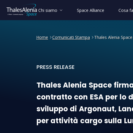
Chi siamo
Space Alliance
Cosa f
Home
Comunicati Stampa
Thales Alenia Space 
PRESS RELEASE
Thales Alenia Space firma i
Thales
Alenia
Space
firm
contratto
con
ESA
per
lo
d
sviluppo
di
Argonaut,
Lan
per
attività
cargo
sulla
Lu