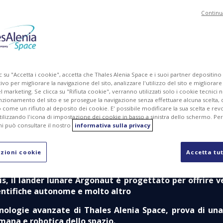
Continu
MG
PDF
c su "Accetta i cookie", accetta che Thales Alenia Space e i suoi partner depositino
ivo per migliorare la navigazione del sito, analizzare l'utilizzo del sito e migliorare
marketing. Se clicca su "Rifiuta cookie", verranno utilizzati solo i cookie tecnici n
nzionamento del sito e se prosegue la navigazione senza effettuare alcuna scelta, 
come un rifiuto al deposito dei cookie. E' possibile modificare la sua scelta e revo
ilizzando l'icona di impostazione dei cookie in basso a sinistra dello schermo. Pe
i può consultare il nostro
informativa sulla privacy
tterrerà sulla sua superficie, garantendo all'Europa un a
zioni cookie
Accetta tut
 pionieristico volto a consentire l'accesso autonomo eur
 il lander lunare Argonaut è progettato per offrire ve
ientifiche autonome e molto altro
cnologie avanzate di Thales Alenia Space, prova di un
mana e robotica dello spazio.