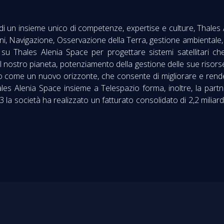
 di un insieme unico di competenze, expertise e culture, Thale
, Navigazione, Osservazione della Terra, gestione ambientale, Es
ta su Thales Alenia Space per progettare sistemi satellitari
l nostro pianeta, potenziamento della gestione delle sue risor
o come un nuovo orizzonte, che consente di migliorare e rendere 
s Alenia Space insieme a Telespazio forma, inoltre, la partner
3 la società ha realizzato un fatturato consolidato di 2,2 miliard