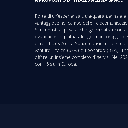
A PROPOSITO DI THALES ALENIA SPACE
Forte di un’esperienza ultra-quarantennale e
vantaggiose nel campo delle Telecomunicazioni
Sia l’industria privata che governativa con
ovunque e in qualsiasi luogo, monitoraggio de
oltre. Thales Alenia Space considera lo spazi
venture Thales (67%) e Leonardo (33%), Thale
offrire un insieme completo di servizi. Nel 202
con 16 siti in Europa.