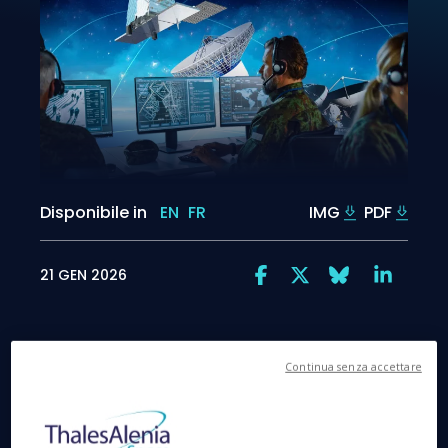
Disponibile in
EN
FR
IMG
PDF
21 GEN 2026
Continua senza accettare
Tolosa, 21 Gennaio 2026
– Thales Alenia Space,
una joint venture tra Thales (67%) e Leonardo
(33%), ha annunciato oggi di essersi aggiudicata un