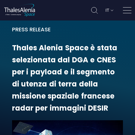
IT
Apri
PRESS RELEASE
Thales Alenia Space è stata selezi
Thales
Alenia
Space
è
stata
selezionata
dal
DGA
e
CNES
per
i
payload
e
il
segmento
di
utenza
di
terra
della
missione
spaziale
francese
radar
per
immagini
DESIR