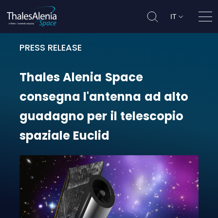
IT
Apri
PRESS RELEASE
Thales Alenia Space consegna l'an
Thales
Alenia
Space
consegna
l'antenna
ad
alto
guadagno
per
il
telescopio
spaziale
Euclid