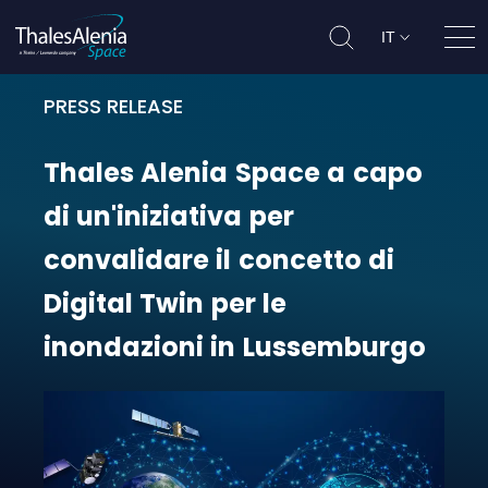
IT
Apri
PRESS RELEASE
Thales Alenia Space a capo di un'i
Thales
Alenia
Space
a
capo
di
un'iniziativa
per
convalidare
il
concetto
di
Digital
Twin
per
le
inondazioni
in
Lussemburgo