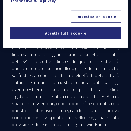
informativa sulla privacy
un'ampia varietà di utenti di esplorare gli effetti dei
cambiamenti climatici sulle diverse componenti del
Impostazioni cookie
sistema terrestre e di valutare le possibili strategie
di adattamento e mitigazione. In Europa esistono
diverse iniziative istituzionali strutturali in questo
Accetta tutti i cookie
settore, come Destination Earth, finanziata dalla
Commissione europea, o Digital Twin Earth dell'ESA,
finanziata da un gran numero di Stati membri
dell'ESA. L'obiettivo finale di queste iniziative è
quello di creare un modello digitale della Terra che
sarà utilizzato per monitorare gli effetti delle attività
naturali e umane sul nostro pianeta, anticipare gli
eventi estremi e adattare le politiche alle sfide
legate al clima. L'iniziativa nazionale di Thales Alenia
Space in Lussemburgo potrebbe infine contribuire a
questo obiettivo integrando una nuova
componente sviluppata a livello regionale alla
previsione delle inondazioni Digital Twin Earth.