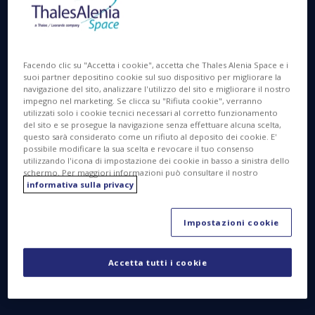
Parigi, 20 settembre 2022
- Thales Alenia Space,
la joint venture Thales (67%) e Leonardo (33%), e i
suoi Partner sono stati selezionati dalla
Commissione Europea per guidare EROSS IOD, il
Facendo clic su "Accetta i cookie", accetta che Thales Alenia Space e i
programma dedicato ai servizi in orbita.
suoi partner depositino cookie sul suo dispositivo per migliorare la
navigazione del sito, analizzare l'utilizzo del sito e migliorare il nostro
EROSS IOD (European Robotic Orbital Support
impegno nel marketing. Se clicca su "Rifiuta cookie", verranno
Services In Orbit Demonstrator) convaliderà le
utilizzati solo i cookie tecnici necessari al corretto funzionamento
del sito e se prosegue la navigazione senza effettuare alcuna scelta,
tecnologie necessarie alle operazioni di assistenza
questo sarà considerato come un rifiuto al deposito dei cookie. E'
robotica nello spazio, includendo una missione
possibile modificare la sua scelta e revocare il tuo consenso
utilizzando l'icona di impostazione dei cookie in basso a sinistra dello
pionieristica europea entro il 2026. La missione
schermo. Per maggiori informazioni può consultare il nostro
dimostrerà le capacità di rendez-vous, cattura,
informativa sulla privacy
aggancio, rifornimento e scambio di payload dei
satelliti convalidando i progressi nella robotica dello
Impostazioni cookie
spazio a supporto delle future missioni robotiche in
orbita.
Accetta tutti i cookie