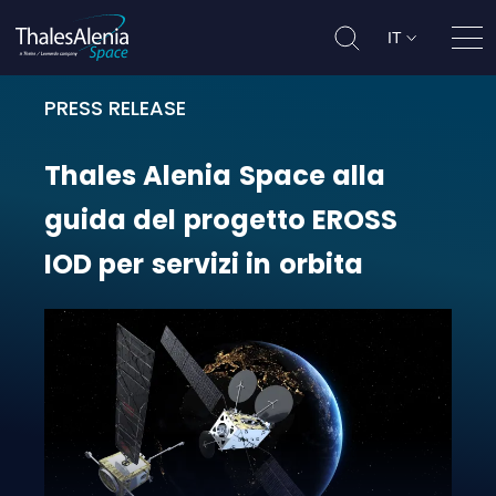
IT
Apri
PRESS RELEASE
Thales Alenia Space alla guida del
Thales
Alenia
Space
alla
guida
del
progetto
EROSS
IOD
per
servizi
in
orbita