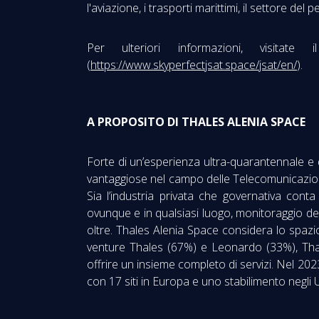
l'aviazione, i trasporti marittimi, il settore del
Per ulteriori informazioni, visitate
(
https://www.skyperfectjsat.space/jsat/en/
).
A PROPOSITO DI THALES ALENIA SPACE
Forte di un’esperienza ultra-quarantennale e
vantaggiose nel campo delle Telecomunicazioni
Sia l’industria privata che governativa con
ovunque e in qualsiasi luogo, monitoraggio de
oltre. Thales Alenia Space considera lo spazi
venture Thales (67%) e Leonardo (33%), Thale
offrire un insieme completo di servizi. Nel 2023
con 17 siti in Europa e uno stabilimento negli 