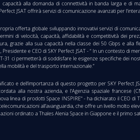
apacità alla domanda di connettività in banda larga e di massim
Y Perfect JSAT offrirà servizi di comunicazione avanzati per l'intera
ropria offerta globale sviluppando innovativi servizi di comunic
rmini di velocità, capacità, affidabilità e competitività dei prez
ura, grazie alla sua capacità nella classe dei 50 Gbps e alla fles
a, Presidente e CEO di SKY Perfect JSAT - “ In un contesto di mer
 JSAT-31 ci permetterà di soddisfare le esigenze specifiche dei nos
della mobilità e del trasporto internazionale.”
icato e dell’importanza di questo progetto per SKY Perfect JS
cordata alla nostra azienda, e l'Agenzia spaziale francese 
nuova linea di prodotti Space INSPIRE" - ha dichiarato il CEO di
 telecomunicazioni all’avanguardia, che offre un livello molto eleva
icazioni ordinato a Thales Alenia Space in Giappone e il primo sa