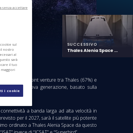
a senza accettare
SUCCESSIVO
 cookie sul
 il nostro
Thales Alenia Space ...
ecessari al
questo sarà
care il tuo
r maggiori
s Alenia Space, joint venture tra Thales (67%) e
-defined di nuova generazione, basato sulla
ti i cookie
 connettività a banda larga ad alta velocità in
revisto per il 2027, sarà il satellite più potente
 primo ordinato a Thales Alenia Space da questo
 “JSAT” invece di “JCSAT” e “Superbird”.