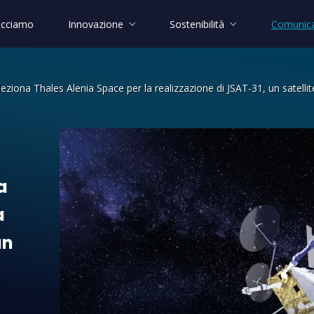
acciamo
Innovazione
Sostenibilità
Comunica
eziona Thales Alenia Space per la realizzazione di JSAT-31, un satelli
Thales Alenia Space per la realizzazio
a
a
un