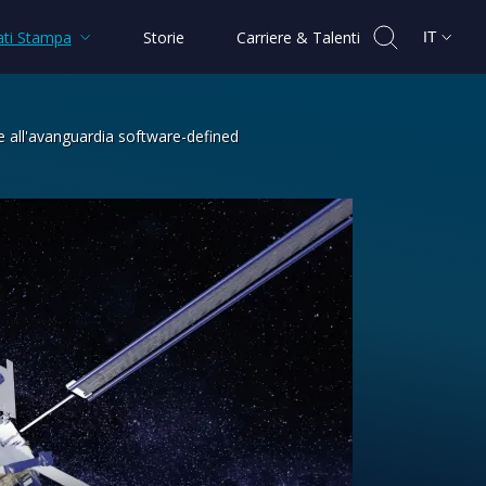
ti Stampa
Storie
Carriere & Talenti
IT
te all'avanguardia software-defined
ne di JSAT-31, un satellite all'avangu