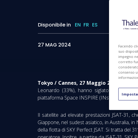
Disponibile in
EN
FR
ES
I
27 MAG 2024
Facendo cli
suo disposit
impegno nel 
corretto fu
considerato 
consenso ut
informazion
Tokyo / Cannes, 27 Maggio 2024 -
SKY Pe
Leonardo (33%), hanno siglato oggi un cont
Imposta
piattaforma Space INSPIRE (INstant SPace In-o
Il satellite ad elevate prestazioni JSAT-31, c
Giappone, nel sudest asiatico, in Australia, in N
della flotta di SKY Perfect JSAT. Si tratta de
operatore. Inoltre, a partire da JSAT-31, SKY Pe