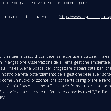
 petrolio e del gas e i servizi di soccorso di emergenza.
 il nostro sito aziendale (
https://www.skyperfectjsat.s
 di un insieme unico di competenze, expertise e culture, Thale
, Navigazione, Osservazione della Terra, gestione ambientale, Es
ta su Thales Alenia Space per progettare sistemi satellitari
l nostro pianeta, potenziamento della gestione delle sue risor
o come un nuovo orizzonte, che consente di migliorare e rendere 
s Alenia Space insieme a Telespazio forma, inoltre, la partner
 la società ha realizzato un fatturato consolidato di 2,2 miliard
USA.