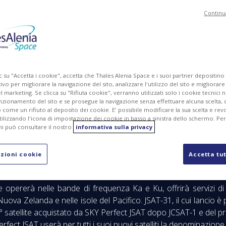
Continu
MG
PDF
c su "Accetta i cookie", accetta che Thales Alenia Space e i suoi partner depositino
ivo per migliorare la navigazione del sito, analizzare l'utilizzo del sito e migliorare
marketing. Se clicca su "Rifiuta cookie", verranno utilizzati solo i cookie tecnici n
nzionamento del sito e se prosegue la navigazione senza effettuare alcuna scelta, 
come un rifiuto al deposito dei cookie. E' possibile modificare la sua scelta e revo
ilizzando l'icona di impostazione dei cookie in basso a sinistra dello schermo. Pe
i può consultare il nostro
informativa sulla privacy
rfect JSAT, il principale operatore satellitare asiatico, e Thale
ratto per la realizzazione di JSAT-31, un satellite software
zioni cookie
Accetta tut
rbit REconfiguration) di Thales Alenia Space.
he opererà nelle bande di frequenza Ka e Ku, offrirà servizi di
uova Zelanda e nelle isole del Pacifico. JSAT-31, il cui lancio è p
l 31° satellite acquistato da SKY Perfect JSAT dopo JCSAT-1 e del
rfect JSAT userà per tutti i suoi nuovi satelliti la denominazione