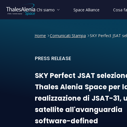
Chi siamo
Space Alliance
Cosa f
Home
Comunicati Stampa
SKY Perfect JSAT sel
PRESS RELEASE
SKY Perfect JSAT seleziona 
SKY
Perfect
JSAT
selezion
Thales
Alenia
Space
per
l
realizzazione
di
JSAT-31,
satellite
all'avanguardia
software-defined