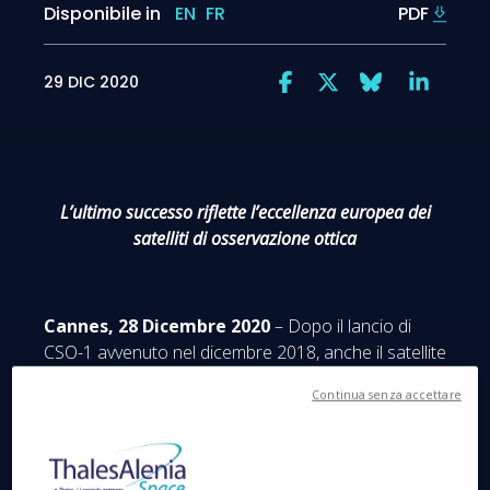
Disponibile in
EN
FR
PDF
29 DIC 2020
L’ultimo successo riflette l’eccellenza europea dei
satelliti di osservazione ottica
Cannes, 28 Dicembre 2020
– Dopo il lancio di
CSO-1 avvenuto nel dicembre 2018, anche il satellite
per l’osservazione militare CSO-2 è stato lanciato
Continua senza accettare
con successo da Arianespace a bordo del vettore
Soyuz, dallo spazioporto europeo nella Guiana
francese. Dotato di uno
strumento ottico ad
altissima risoluzione
realizzato da Thales Alenia