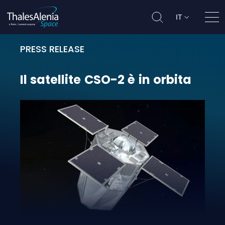
IT
Apri
PRESS RELEASE
Il satellite CSO-2 è in orbita
Il
satellite
CSO-2
è
in
orbita