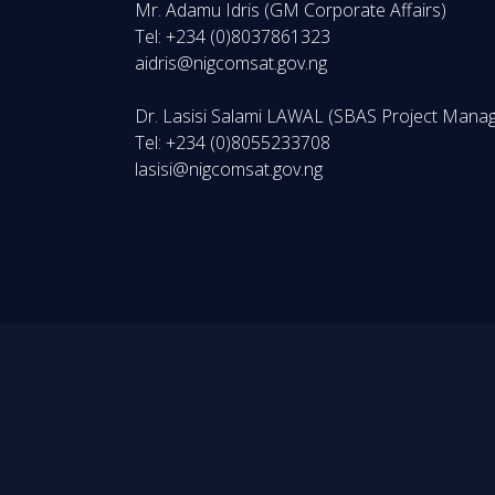
Mr. Adamu Idris (GM Corporate Aff
Tel: +234 (0)8037861323
aidris@nigcomsat.gov.ng
Dr. Lasisi Salami LAWAL (SBAS Project Man
Tel: +234 (0)8055233708
lasisi@nigcomsat.gov.ng