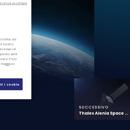
a senza accettare
 cookie sul
 il nostro
ecessari al
questo sarà
care il tuo
r maggiori
ti i cookie
SUCCESSIVO
Thales Alenia Space ...