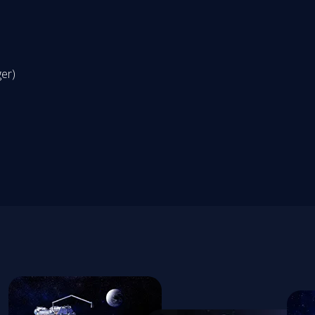
airs)
ager)