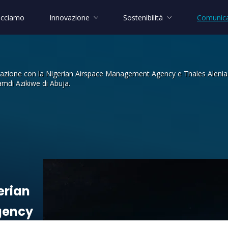
acciamo
Innovazione
Sostenibilità
Comunica
ione con la Nigerian Airspace Management Agency e Thales Alenia Spa
amdi Azikiwe di Abuja.
SAT Ltd, in collaborazione con la Ni
erian
gency