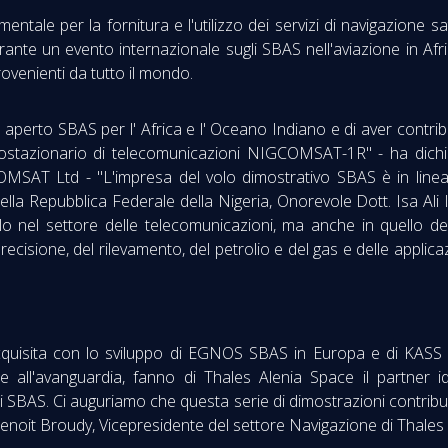
entale per la fornitura e l'utilizzo dei servizi di navigazione sa
durante un evento internazionale sugli SBAS nell'aviazione in Af
rovenienti da tutto il mondo.
io aperto SBAS per l' Africa e l' Oceano Indiano e di aver contri
te geostazionario di telecomunicazioni NIGCOMSAT-1R" - ha d
AT Ltd - "L'impresa del volo dimostrativo SBAS è in linea c
della Repubblica Federale della Nigeria, Onorevole Dott. Isa Al
 nel settore delle telecomunicazioni, ma anche in quello dell'
 precisione, del rilevamento, del petrolio e del gas e delle appli
cquisita con lo sviluppo di EGNOS SBAS in Europa e di KASS 
re all'avanguardia, fanno di Thales Alenia Space il partner 
ri SBAS. Ci auguriamo che questa serie di dimostrazioni contrib
 Benoit Broudy, Vicepresidente del settore Navigazione di Thales