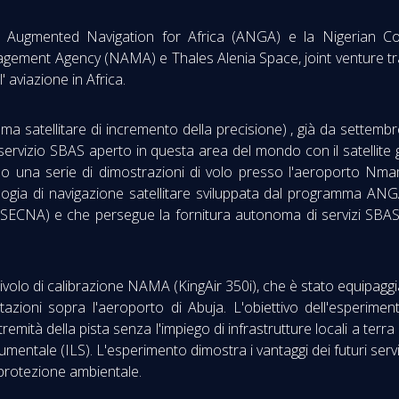
ugmented Navigation for Africa (ANGA) e la Nigerian Com
agement Agency (NAMA) e Thales Alenia Space, joint venture tr
 aviazione in Africa.
a satellitare di incremento della precisione) , già da settembre
 servizio SBAS aperto in questa area del mondo con il satelli
una serie di dimostrazioni di volo presso l'aeroporto Nmamdi
logia di navigazione satellitare sviluppata dal programma ANGA
SECNA) e che persegue la fornitura autonoma di servizi SBAS 
elivolo di calibrazione NAMA (KingAir 350i), che è stato equipag
otazioni sopra l'aeroporto di Abuja. L'obiettivo dell'esperime
remità della pista senza l'impiego di infrastrutture locali a terra
umentale (ILS). L'esperimento dimostra i vantaggi dei futuri serviz
i protezione ambientale.