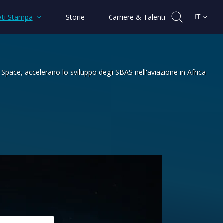
ti Stampa
Storie
Carriere & Talenti
IT
ce, accelerano lo sviluppo degli SBAS nell'aviazione in Africa
gerian Airspace Management Agency e T