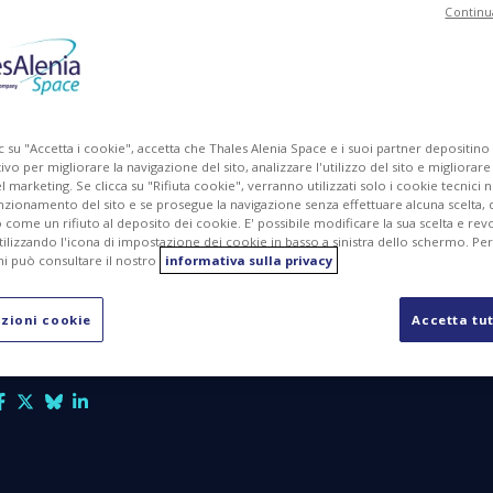
Continu
gli
ica
di
volo
c su "Accetta i cookie", accetta che Thales Alenia Space e i suoi partner depositino
ivo per migliorare la navigazione del sito, analizzare l'utilizzo del sito e migliorare
kiwe
marketing. Se clicca su "Rifiuta cookie", verranno utilizzati solo i cookie tecnici n
nzionamento del sito e se prosegue la navigazione senza effettuare alcuna scelta, 
come un rifiuto al deposito dei cookie. E' possibile modificare la sua scelta e revo
ilizzando l'icona di impostazione dei cookie in basso a sinistra dello schermo. Pe
i può consultare il nostro
informativa sulla privacy
zioni cookie
Accetta tut
PDF