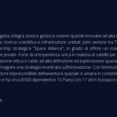
tta, integra, testa e gestisce sistemi spaziali innovativi ad alt
 ricerca scientifica e infrastrutture orbitali. Joint venture t
ship strategica "Space Alliance", in grado di offrire un insi
nde private. Forte di un’esperienza unica in materia di satelliti per 
vazione ottica e radar ad alta definizione ed esplorazione spazi
eguire una strategia incentrata sull'innovazione. Con l’immissio
attore imprescindibile dell’avventura spaziale e umana in costant
o e ha circa 8.000 dipendenti in 10 Paesi con 17 siti in Europa e u
A