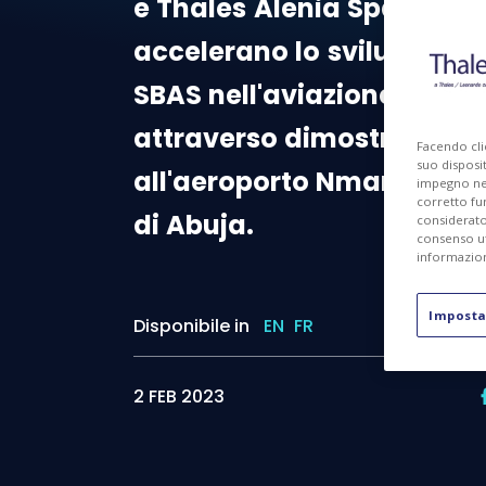
e
Thales
Alenia
Space,
accelerano
lo
sviluppo
de
SBAS
nell'aviazione
in
Afr
attraverso
dimostrazioni
Facendo cli
suo disposit
all'aeroporto
Nmamdi
Azi
impegno nel 
corretto fu
di
Abuja.
considerato 
consenso ut
informazion
Imposta
Disponibile in
EN
FR
2 FEB 2023