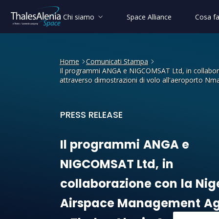
Chi siamo
Space Alliance
Cosa f
Home
Comunicati Stampa
Il programmi ANGA e NIGCOMSAT Ltd, in collaboraz
attraverso dimostrazioni di volo all'aeroporto Nm
PRESS RELEASE
Il programmi ANGA e NIGCOM
Il
programmi
ANGA
e
NIGCOMSAT
Ltd,
in
collaborazione
con
la
Nig
Airspace
Management
A