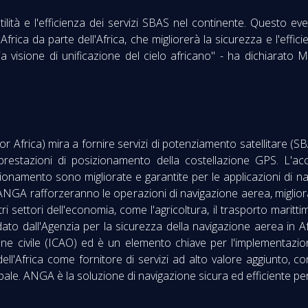
ilità e l'efficienza dei servizi SBAS nel continente. Questo ev
frica da parte dell'Africa, che migliorerà la sicurezza e l'effi
 mia visione di unificazione del cielo africano" - ha dichiara
rica) mira a fornire servizi di potenziamento satellitare (SBAS
restazioni di posizionamento della costellazione GPS. L'accura
sizionamento sono migliorate e garantite per le applicazioni di n
zi ANGA rafforzeranno le operazioni di navigazione aerea, miglioran
ri settori dell'economia, come l'agricoltura, il trasporto maritti
ato dall'Agenzia per la sicurezza della navigazione aerea in
ione civile (ICAO) ed è un elemento chiave per l'implementazione
ell'Africa come fornitore di servizi ad alto valore aggiunto, c
obale. ANGA è la soluzione di navigazione sicura ed efficiente per 