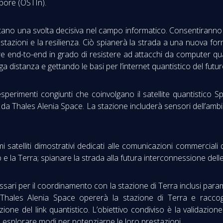
pore (OSTIn).
tano una svolta decisiva nel campo informatico. Consentiranno a
stazioni e la resilienza. Ciò spianerà la strada a una nuova forma
 end-to-end in grado di resistere ad attacchi da computer quanti
a distanza e gettando le basi per l’internet quantistico del futur
imenti congiunti che coinvolgano il satellite quantistico Spe
 da Thales Alenia Space. La stazione includerà sensori dell’ambi
rimi satelliti dimostrativi dedicati alle comunicazioni commerciali
 e la Terra; spianare la strada alla futura interconnessione delle r
ecessari per il coordinamento con la stazione di Terra inclusi p
a. Thales Alenia Space opererà la stazione di Terra e raccog
azione del link quantistico. L’obiettivo condiviso è la validazi
che esplorare modi per potenziarne le loro prestazioni.