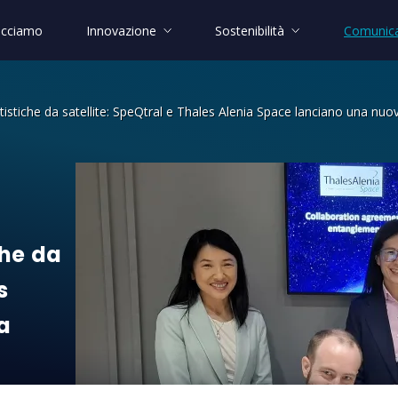
acciamo
Innovazione
Sostenibilità
Comunica
istiche da satellite: SpeQtral e Thales Alenia Space lanciano una nuo
 da satellite: SpeQtral e Thales Alen
che
da
s
a