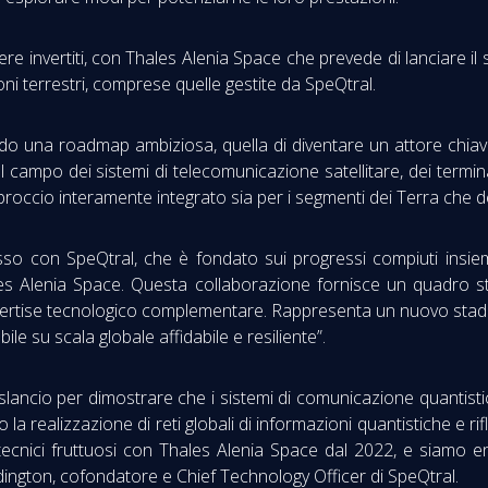
re invertiti, con Thales Alenia Space che prevede di lanciare il
zioni terrestri, comprese quelle gestite da SpeQtral.
o una roadmap ambiziosa, quella di diventare un attore chiav
 campo dei sistemi di telecomunicazione satellitare, dei termina
proccio interamente integrato sia per i segmenti dei Terra che d
asso con SpeQtral, che è fondato sui progressi compiuti insie
ales Alenia Space. Questa collaborazione fornisce un quadro s
rtise tecnologico complementare. Rappresenta un nuovo stadio 
le su scala globale affidabile e resiliente”.
no slancio per dimostrare che i sistemi di comunicazione quanti
a realizzazione di reti globali di informazioni quantistiche e rifl
ecnici fruttuosi con Thales Alenia Space dal 2022, e siamo e
edington, cofondatore e Chief Technology Officer di SpeQtral.