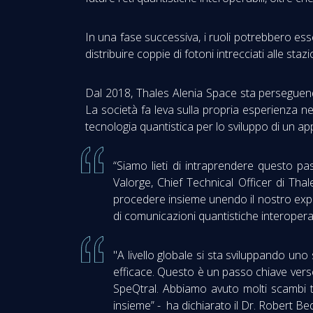
In una fase successiva, i ruoli potrebbero esse
distribuire coppie di fotoni intrecciati alle sta
Dal 2018, Thales Alenia Space sta perseguend
La società fa leva sulla propria esperienza nel
tecnologia quantistica per lo sviluppo di un ap
“Siamo lieti di intraprendere questo p
Valorge, Chief Technical Officer di Th
procedere insieme unendo il nostro expe
di comunicazioni quantistiche interoperabi
"A livello globale si sta sviluppando u
efficace. Questo è un passo chiave verso l
SpeQtral. Abbiamo avuto molti scambi t
insieme” - ha dichiarato il Dr. Robert B