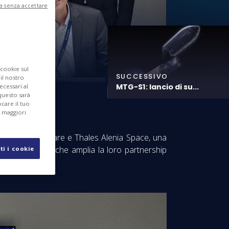
a senza accettare
 cookie sul
SUCCESSIVO
 il nostro
MTG-S1: lancio di su...
ecessari al
questo sarà
care il tuo
r maggiori
su base satellitare e Thales Alenia Space, una
ollaborazione, che amplia la loro partnership
ti i cookie