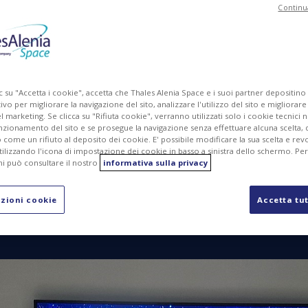
Continu
MG
PDF
c su "Accetta i cookie", accetta che Thales Alenia Space e i suoi partner depositino
ivo per migliorare la navigazione del sito, analizzare l'utilizzo del sito e migliorare
marketing. Se clicca su "Rifiuta cookie", verranno utilizzati solo i cookie tecnici n
nzionamento del sito e se prosegue la navigazione senza effettuare alcuna scelta, 
come un rifiuto al deposito dei cookie. E' possibile modificare la sua scelta e revo
ilizzando l'icona di impostazione dei cookie in basso a sinistra dello schermo. Pe
i può consultare il nostro
informativa sulla privacy
re delle tecnologie nel campo della comunicazione quantistica 
3%), hanno annunciato oggi la firma di un nuovo accordo di c
zioni cookie
Accetta tut
i comunicazioni quantistiche tra lo spazio e la Terra.