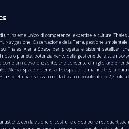
ACE
 di un insieme unico di competenze, expertise e culture, Thale
, Navigazione, Osservazione della Terra, gestione ambientale, Es
ta su Thales Alenia Space per progettare sistemi satellitari
l nostro pianeta, potenziamento della gestione delle sue risor
o come un nuovo orizzonte, che consente di migliorare e rendere 
s Alenia Space insieme a Telespazio forma, inoltre, la partner
3 la società ha realizzato un fatturato consolidato di 2,2 miliard
istiche, con la visione di costruire e distribuire reti quantistiche
 reti di telecomunicazione sovrane e aziendali contro gli attacchi