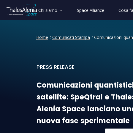
Chi siamo
Space Alliance
Cosa f
Home
Comunicati Stampa
Comunicazioni quant
PRESS RELEASE
Comunicazioni quantistiche
Comunicazioni
quantisti
satellite:
SpeQtral
e
Thale
Alenia
Space
lanciano
un
nuova
fase
sperimentale