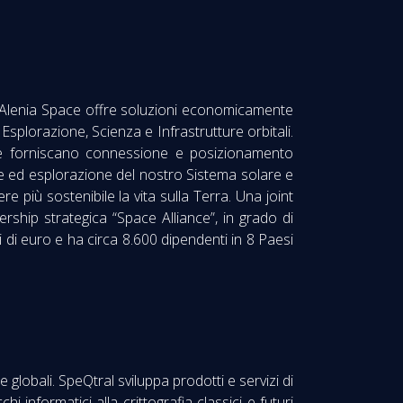
s Alenia Space offre soluzioni economicamente
plorazione, Scienza e Infrastrutture orbitali.
 che forniscano connessione e posizionamento
se ed esplorazione del nostro Sistema solare e
più sostenibile la vita sulla Terra. Una joint
ship strategica “Space Alliance”, in grado di
i di euro e ha circa 8.600 dipendenti in 8 Paesi
 globali. SpeQtral sviluppa prodotti e servizi di
 informatici alla crittografia classici e futuri