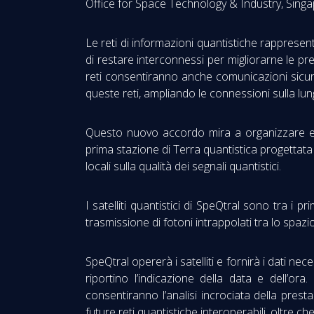
Office for Space Technology & Industry, Singa
Le reti di informazioni quantistiche rappresen
di restare interconnessi per migliorarne le pre
reti consentiranno anche comunicazioni sicure
queste reti, ampliando le connessioni sulla lung
Questo nuovo accordo mira a organizzare esper
prima stazione di Terra quantistica progettata
locali sulla qualità dei segnali quantistici.
I satelliti quantistici di SpeQtral sono tra i p
trasmissione di fotoni intrappolati tra lo spazio
SpeQtral opererà i satelliti e fornirà i dati n
riportino l’indicazione della data e dell’or
consentiranno l’analisi incrociata della prest
future reti quantistiche interoperabili, oltre 