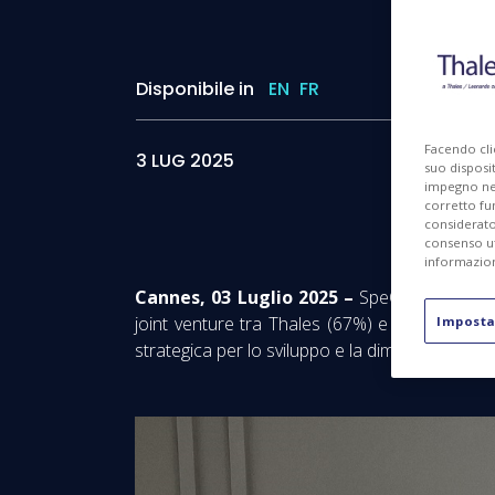
Disponibile in
EN
FR
I
Facendo cli
3 LUG 2025
suo disposit
impegno nel 
corretto fu
considerato 
consenso ut
informazion
Cannes, 03 Luglio 2025 –
SpeQtral, pionie
joint venture tra Thales (67%) e Leonardo (3
Imposta
strategica per lo sviluppo e la dimostrazione d