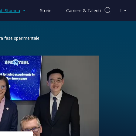
ti Stampa
Storie
Carriere & Talenti
IT
va fase sperimentale
ia Space lanciano una nuova fase spe