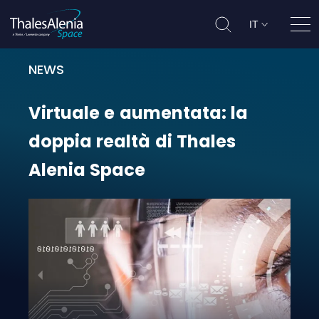
IT
Apri
NEWS
Virtuale e aumentata: la doppia re
Virtuale
e
aumentata:
la
doppia
realtà
di
Thales
Alenia
Space