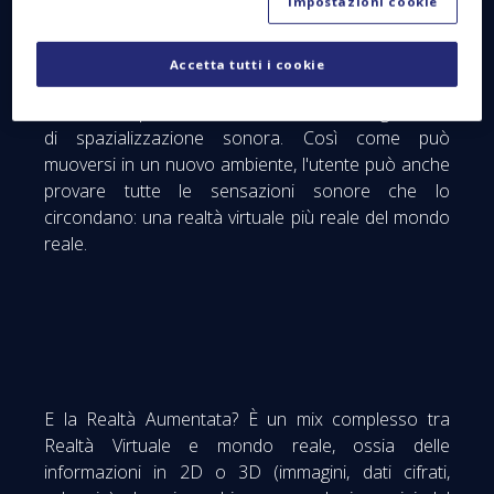
specifica cuffia, ha la possibilità di interagire con il
Impostazioni cookie
suo nuovo ambiente. Può ad esempio afferrare un
oggetto, girargli intorno... Questa immersione
Accetta tutti i cookie
virtuale in un universo estremamente realistico può
essere completata dall'uso di una tecnologia detta
di spazializzazione sonora. Così come può
muoversi in un nuovo ambiente, l'utente può anche
provare tutte le sensazioni sonore che lo
circondano: una realtà virtuale più reale del mondo
reale.
E la Realtà Aumentata? È un mix complesso tra
Realtà Virtuale e mondo reale, ossia delle
informazioni in 2D o 3D (immagini, dati cifrati,