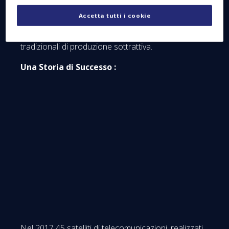
digitale 3D (file CAD). Degli elementi complessi
Accetta tutti i cookie
possono quindi essere realizzati d'un solo pezzo, il
che sarebbe impossibile con le tecniche industriali
tradizionali di produzione sottrattiva.
Una Storia di Successo :
Nel 2017 45 satelliti di telecomunicazioni, realizzati