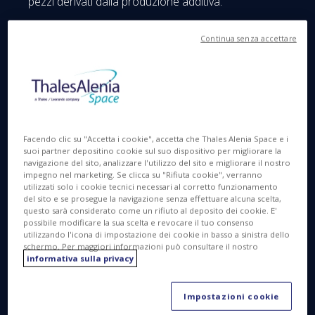
pezzi derivati dalla produzione additiva.
La produzione additiva: come funziona?
Continua senza accettare
Facendo clic su "Accetta i cookie", accetta che Thales Alenia Space e i
suoi partner depositino cookie sul suo dispositivo per migliorare la
navigazione del sito, analizzare l'utilizzo del sito e migliorare il nostro
impegno nel marketing. Se clicca su "Rifiuta cookie", verranno
utilizzati solo i cookie tecnici necessari al corretto funzionamento
del sito e se prosegue la navigazione senza effettuare alcuna scelta,
Questa tecnologia permette la produzione di
questo sarà considerato come un rifiuto al deposito dei cookie. E'
possibile modificare la sua scelta e revocare il tuo consenso
oggetti tridimensionali basandosi su un modello
utilizzando l'icona di impostazione dei cookie in basso a sinistra dello
digitale. Questi pezzi vengono realizzati mediante la
schermo. Per maggiori informazioni può consultare il nostro
fusione di filamenti o di polveri (di plastica o
informativa sulla privacy
metallo), che vengono sovrapposti in strati sottili.
L'operazione viene effettuata con una macchina
Impostazioni cookie
controllata da computer, a partire da un modello