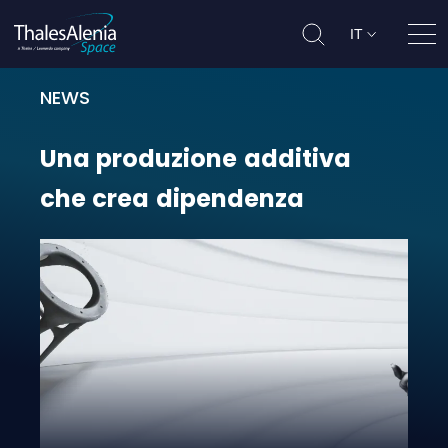
IT
Apri
NEWS
Una produzione additiva che crea
Una
produzione
additiva
che
crea
dipendenza