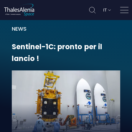
IT
Apri
NEWS
Sentinel-1C: pronto per il lancio !
Sentinel-1C:
pronto
per
il
lancio
!