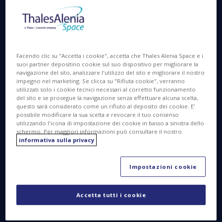
Facendo clic su "Accetta i cookie", accetta che Thales Alenia Space e i
suoi partner depositino cookie sul suo dispositivo per migliorare la
Sentinel-1C ©Thales Alenia Space
navigazione del sito, analizzare l'utilizzo del sito e migliorare il nostro
impegno nel marketing. Se clicca su "Rifiuta cookie", verranno
utilizzati solo i cookie tecnici necessari al corretto funzionamento
del sito e se prosegue la navigazione senza effettuare alcuna scelta,
Attività intensa al Centro Spaziale
questo sarà considerato come un rifiuto al deposito dei cookie. E'
possibile modificare la sua scelta e revocare il tuo consenso
Europeo, a Kourou, in Guiana
utilizzando l'icona di impostazione dei cookie in basso a sinistra dello
schermo. Per maggiori informazioni può consultare il nostro
Francese
informativa sulla privacy
Insieme ai team dell’Agenzia Spaziale Europea (ESA)
e di Arianespace, gli ingegneri e i tecnici di Thales
Impostazioni cookie
Alenia Space hanno recentemente celebrato il
completamento dei test funzionali relativi al satellite
Accetta tutti i cookie
Sentinel-1C, parte del programma Copernicus
dell'Europa, interamente dedicato al monitoraggio