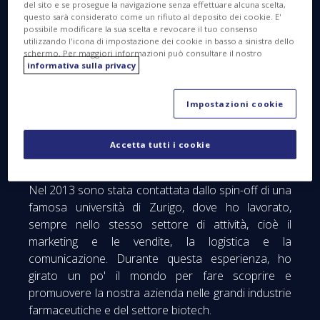
del sito e se prosegue la navigazione senza effettuare alcuna scelta,
Perfectionnement au Commerce International della
questo sarà considerato come un rifiuto al deposito dei cookie. E'
Camera di commercio di Nantes. Poi, ho iniziato la
possibile modificare la sua scelta e revocare il tuo consenso
mia prima vera carriera nel campo del "business
utilizzando l'icona di impostazione dei cookie in basso a sinistra dello
schermo. Per maggiori informazioni può consultare il nostro
development" nel settore chimico. L'azienda
informativa sulla privacy
sviluppava molecole chimiche nell'ambito della
Ricerca e sviluppo. All'epoca, i nostri clienti erano
Impostazioni cookie
laboratori farmaceutici, il settore della cosmesi, le
industrie del lusso e dell'agroalimentare. I settori di
attività che fanno ricorso alla chimica sono davvero
Accetta tutti i cookie
innumerevoli!
Nel 2013 sono stata contattata dallo spin-off di una
famosa università di Zurigo, dove ho lavorato,
sempre nello stesso settore di attività, cioè il
marketing e le vendite, la logistica e la
comunicazione. Durante questa esperienza, ho
girato un po' il mondo per fare scoprire e
promuovere la nostra azienda nelle grandi industrie
farmaceutiche e del settore biotech.