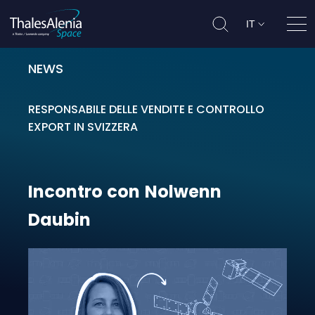
IT
Apri
NEWS
Incontro con Nolwenn Daubin
RESPONSABILE DELLE VENDITE E CONTROLLO
EXPORT IN SVIZZERA
Incontro
con
Nolwenn
Daubin