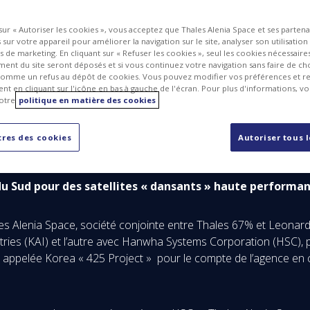
 sur « Autoriser les cookies », vous acceptez que Thales Alenia Space et ses parten
sur votre appareil pour améliorer la navigation sur le site, analyser son utilisation
ts de marketing. En cliquant sur « Refuser les cookies », seul les cookies nécessair
ent du site seront déposés et si vous continuez votre navigation sans faire de cho
omme un refus au dépôt de cookies. Vous pouvez modifier vos préférences et re
t en cliquant sur l'icône en bas à gauche de l'écran. Pour plus d'informations, v
otre
politique en matière des cookies
res des cookies
Autoriser tous 
du Sud pour des satellites « dansants » haute performanc
es Alenia Space, société conjointe entre Thales 67% et Leonar
tries (KAI) et l’autre avec Hanwha Systems Corporation (HSC), 
ion appelée Korea « 425 Project » pour le compte de l’agence 