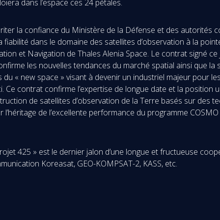
oiera dans l’espace ces 24 pétales.
ter la confiance du Ministère de la Défense et des autorités c
fiabilité dans le domaine des satellites d’observation à la poin
tion et Navigation de Thales Alenia Space. Le contrat signé ce
l confirme les nouvelles tendances du marché spatial ainsi que la
u « new space » visant à devenir un industriel majeur pour les 
i. Ce contrat confirme l’expertise de longue date et la position
ruction de satellites d’observation de la Terre basés sur des t
sur l’héritage de l’excellente performance du programme COSMO S
rojet 425 » est le dernier jalon d’une longue et fructueuse coopé
communication Koreasat, GEO-KOMPSAT-2, KASS, etc.