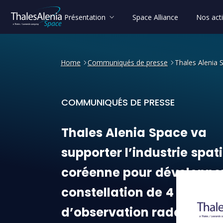
Présentation
Space Alliance
Nos acti
Home
Communiqués de presse
Thales Alenia S
COMMUNIQUÉS DE PRESSE
Thales Alenia Space va supp
Thales
Alenia
Space
va
supporter
l’industrie
spati
coréenne
pour
développe
constellation
de
4
satellit
d’observation
radar