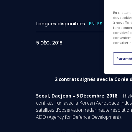
En cliquant
des cookies 
Langues disponibles
EN
ES
à nos effor
fonctionnem
considéré c
consentemen
5 DÉC. 2018
consulter n
Paramèt
2 contrats signés avec la Corée 
Seoul, Daejeon – 5 Décembre 2018
- Thal
contrats, l’un avec la Korean Aerospace Indus
satellites d’observation radar haute résolut
ADD (Agency for Defence Development).