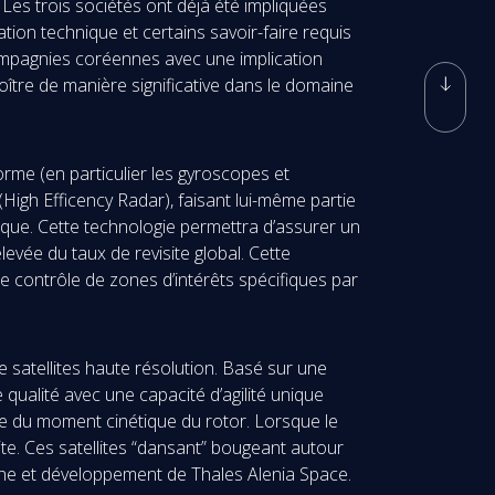
es trois sociétés ont déjà été impliquées
on technique et certains savoir-faire requis
ompagnies coréennes avec une implication
roître de manière significative dans le domaine
orme (en particulier les gyroscopes et
igh Efficency Radar), faisant lui-même partie
tique. Cette technologie permettra d’assurer un
evée du taux de revisite global. Cette
 de contrôle de zones d’intérêts spécifiques par
e satellites haute résolution. Basé sur une
 qualité avec une capacité d’agilité unique
gle du moment cinétique du rotor. Lorsque le
ite. Ces satellites “dansant” bougeant autour
e et développement de Thales Alenia Space.