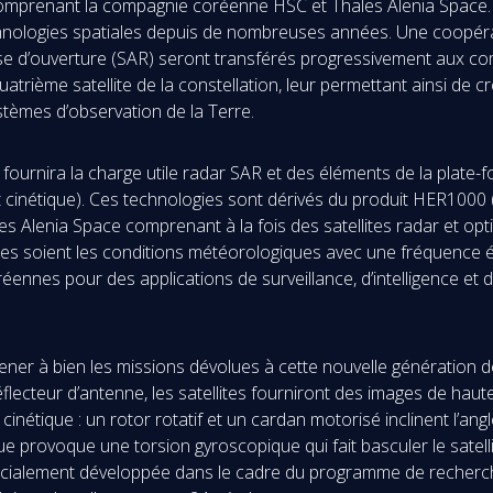
comprenant la compagnie coréenne HSC et Thales Alenia Space. L
hnologies spatiales depuis de nombreuses années. Une coopérati
èse d’ouverture (SAR) seront transférés progressivement aux c
trième satellite de la constellation, leur permettant ainsi de c
tèmes d’observation de la Terre.
 fournira la charge utile radar SAR et des éléments de la plate-f
inétique). Ces technologies sont dérivés du produit HER1000 (H
les Alenia Space comprenant à la fois des satellites radar et op
ques soient les conditions météorologiques avec une fréquence él
oréennes pour des applications de surveillance, d’intelligence et
 mener à bien les missions dévolues à cette nouvelle génération d
lecteur d’antenne, les satellites fourniront des images de haute
nétique : un rotor rotatif et un cardan motorisé inclinent l’an
ue provoque une torsion gyroscopique qui fait basculer le satell
écialement développée dans le cadre du programme de recherch