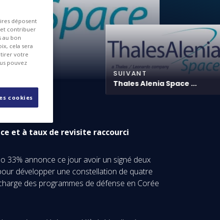
aires déposent
 et contribuer
es au bon
ix, cela sera
tirer votre
ous pouvez
SUIVANT
Thales Alenia Space ...
les cookies
e et à taux de revisite raccourci
do 33% annonce ce jour avoir un signé deux
pour développer une constellation de quatre
en charge des programmes de défense en Corée