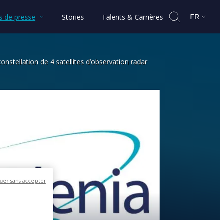
 de presse
Stories
Talents & Carrières
FR
nstellation de 4 satellites d’observation radar
our développer une constellation de 4
uer sans accepter