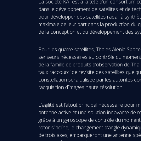
La société KAI est à la tête d’un consortium 
dans le développement de satellites et de tec
pour développer des satellites radar à synth
maximale de leur part dans la production du qua
de la conception et du développement des sys
Pour les quatre satellites, Thales Alenia Space
senseurs nécessaires au contrôle du moment c
de la famille de produits d’observation de Tha
taux raccourci de revisite des satellites quel
constellation sera utilisée par les autorités c
l’acquisition d’images haute résolution.
L’agilité est l’atout principal nécessaire pour
antenne active et une solution innovante de réf
grâce à un gyroscope de contrôle du moment ci
rotor s’incline, le changement d’angle dynamiq
de trois axes, embarqueront une antenne sp