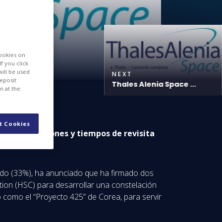
cookies on
f you click
will be used
NEXT
deposit
Thales Alenia Space ...
n at the
t Cookies
ltas prestaciones y tiempos de revisita
ardo (33%), ha anunciado que ha firmado dos
ion (HSC) para desarrollar una constelación
o como el “Proyecto 425” de Corea, para servir