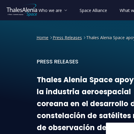
Who we are
Space Alliance
What w
Home
Press Releases
Thales Alenia Space apoy
PRESS RELEASES
Thales Alenia Space apoyará
Thales
Alenia
Space
apoy
la
industria
aeroespacial
coreana
en
el
desarrollo
constelación
de
satélites
de
observación
de
la
Tier