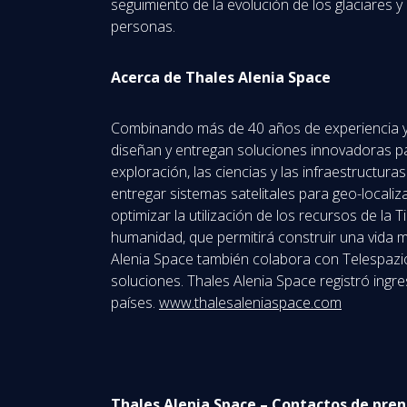
seguimiento de la evolución de los glaciares y
personas.
Acerca de Thales Alenia Space
Combinando más de 40 años de experiencia y un
diseñan y entregan soluciones innovadoras par
exploración, las ciencias y las infraestructur
entregar sistemas satelitales para geo-locali
optimizar la utilización de los recursos de la
humanidad, que permitirá construir una vida m
Alenia Space también colabora con Telespazio
soluciones. Thales Alenia Space registró ing
países.
www.thalesaleniaspace.com
Thales Alenia Space – Contactos de pren