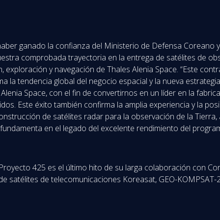
haber ganado la confianza del Ministerio de Defensa Coreano y
estra comprobada trayectoria en la entrega de satélites de ob
, exploración y navegación de Thales Alenia Space. “Este cont
ma la tendencia global del negocio espacial y la nueva estrateg
lenia Space, con el fin de convertirnos en un líder en la fabric
os. Este éxito también confirma la amplia experiencia y la pos
construcción de satélites radar para la observación de la Tierra, 
e fundamenta en el legado del excelente rendimiento del prog
l Proyecto 425 es el último hito de su larga colaboración con 
a de satélites de telecomunicaciones Koreasat, GEO-KOMPSAT-2,