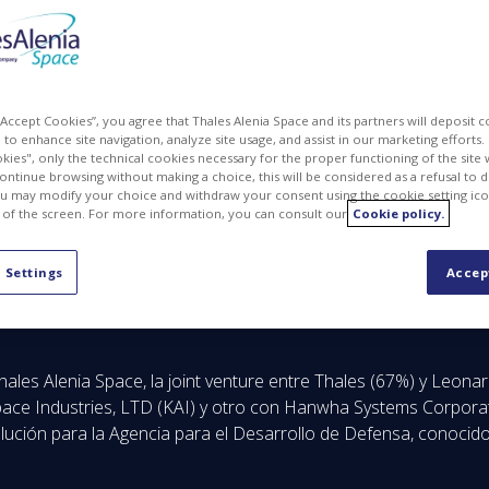
 “Accept Cookies”, you agree that Thales Alenia Space and its partners will deposit 
to enhance site navigation, analyze site usage, and assist in our marketing efforts. I
kies", only the technical cookies necessary for the proper functioning of the site 
continue browsing without making a choice, this will be considered as a refusal to 
u may modify your choice and withdraw your consent using the cookie setting ico
 of the screen. For more information, you can consult our
Cookie policy.
 Settings
Accep
 del Sur para los “satélites danzantes” que ofrecerán a
más cortos.
hales Alenia Space, la joint venture entre Thales (67%) y Leon
ce Industries, LTD (KAI) y otro con Hanwha Systems Corporat
olución para la Agencia para el Desarrollo de Defensa, conocid