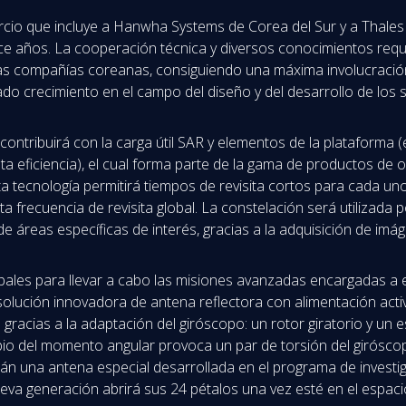
cio que incluye a Hanwha Systems de Corea del Sur y a Thales
ce años. La cooperación técnica y diversos conocimientos reque
 las compañías coreanas, consiguiendo una máxima involucración 
o crecimiento en el campo del diseño y del desarrollo de los s
 contribuirá con la carga útil SAR y elementos de la plataforma
ta eficiencia), el cual forma parte de la gama de productos de
ta tecnología permitirá tiempos de revisita cortos para cada uno
a frecuencia de revisita global. La constelación será utilizada
l de áreas específicas de interés, gracias a la adquisición de imá
ncipales para llevar a cabo las misiones avanzadas encargadas a
 solución innovadora de antena reflectora con alimentación activ
e gracias a la adaptación del giróscopo: un rotor giratorio y un
cambio del momento angular provoca un par de torsión del girósco
varán una antena especial desarrollada en el programa de investi
eva generación abrirá sus 24 pétalos una vez esté en el espaci