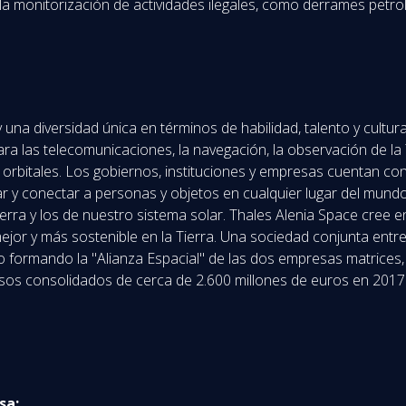
 la monitorización de actividades ilegales, como derrames petrol
a diversidad única en términos de habilidad, talento y cultura
a las telecomunicaciones, la navegación, la observación de la T
as orbitales. Los gobiernos, instituciones y empresas cuentan co
zar y conectar a personas y objetos en cualquier lugar del mund
 Tierra y los de nuestro sistema solar. Thales Alenia Space cree
ejor y más sostenible en la Tierra. Una sociedad conjunta entr
 formando la "Alianza Espacial" de las dos empresas matrices,
resos consolidados de cerca de 2.600 millones de euros en 20
sa: