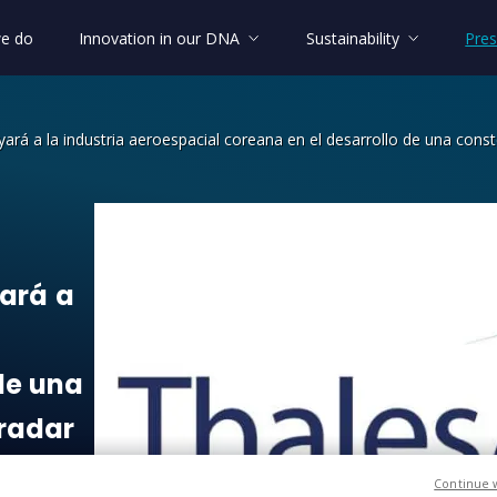
e do
Innovation in our DNA
Sustainability
Pres
ará a la industria aeroespacial coreana en el desarrollo de una conste
 a la industria aeroespacial coreana e
ará
a
de
una
radar
ra
Continue 