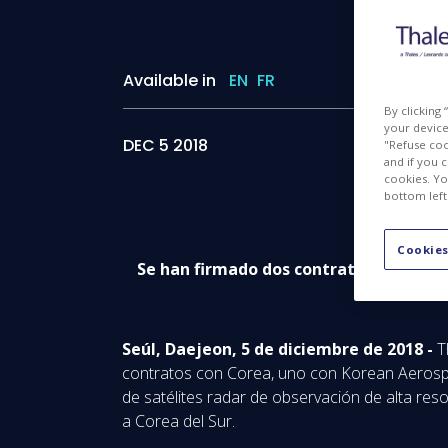
Available in
EN
FR
By clicking
your device 
DEC 5 2018
"Refuse coo
and if you 
cookies. Yo
bottom left
Cookies
Se han firmado dos contratos con Corea
Seúl, Daejeon, 5 de diciembre de 2018 -
T
contratos con Corea, uno con Korean Aerospa
de satélites radar de observación de alta res
a Corea del Sur.