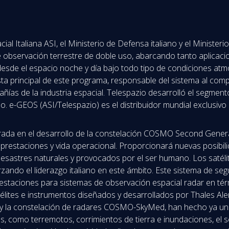
Italiana ASI, el Ministerio de Defensa italiano y el Ministerio
 de observación terrestre de doble uso, abarcando tanto aplicaci
 desde el espacio noche y día bajo todo tipo de condiciones at
ista principal de este programa, responsable del sistema al com
ñías de la industria espacial. Telespazio desarrolló el segment
no. e-GEOS (ASI/Telespazio) es el distribuidor mundial exclus
crada en el desarrollo de la constelación COSMO Second Gener
prestaciones y vida operacional. Proporcionará nuevas posibilid
desastres naturales y provocados por el ser humano. Los satéli
orzando el liderazgo italiano en este ámbito. Este sistema de 
estaciones para sistemas de observación espacial radar en térm
satélites e instrumentos diseñados y desarrollados por Thales Al
y la constelación de radares COSMO-SkyMed, han hecho ya una 
 como terremotos, corrimientos de tierra e inundaciones, el seg