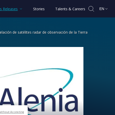
s Releases
Stories
Talents & Careers
EN
lación de satélites radar de observación de la Tierra
n el desarrollo de una constelación d
without Accepting