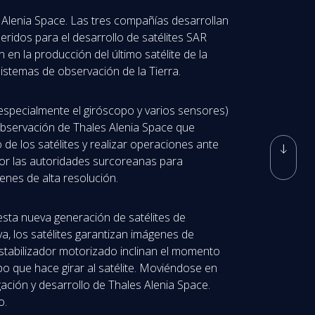
 Alenia Space. Las tres compañías desarrollan
ridos para el desarrollo de satélites SAR
en la producción del último satélite de la
istemas de observación de la Tierra.
 (especialmente el giróscopo y varios sensores)
 observación de Thales Alenia Space que
 de los satélites y realizar operaciones ante
 por las autoridades surcoreanas para
genes de alta resolución.
 esta nueva generación de satélites de
a, los satélites garantizan imágenes de
 estabilizador motorizado inclinan el momento
po que hace girar al satélite. Moviéndose en
gación y desarrollo de Thales Alenia Space.
o.