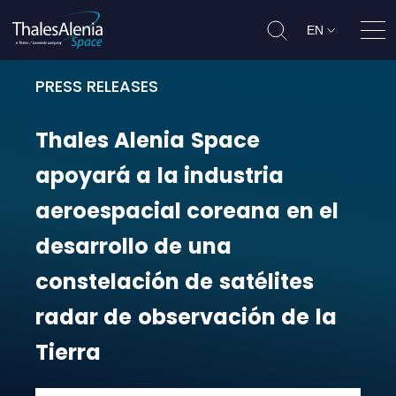
EN
Ope
PRESS RELEASES
Thales Alenia Space apoyará a la i
Thales
Alenia
Space
apoyará
a
la
industria
aeroespacial
coreana
en
el
desarrollo
de
una
constelación
de
satélites
radar
de
observación
de
la
Tierra