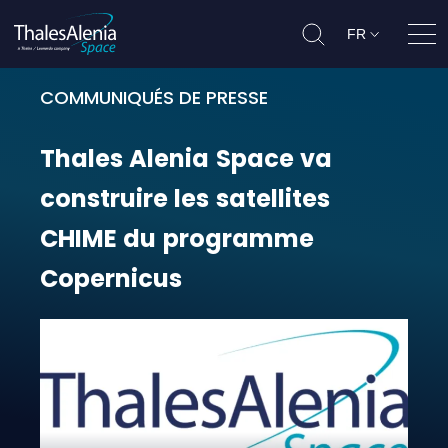
FR
Ouvr
COMMUNIQUÉS DE PRESSE
Thales Alenia Space va construir
Thales
Alenia
Space
va
construire
les
satellites
CHIME
du
programme
Copernicus