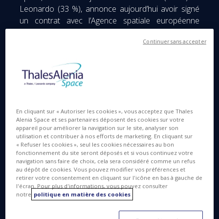
Leonardo (33 %), annonce aujourd’hui avoir signé
un contrat avec l’Agence spatiale européenne
(ESA), dont la première tranche s’élève à 90 millions
Continuer sans accepter
d'euros, pour la conception et le développement
des 2 satellites de surveillance de l’environnement
1
de la mission d’imagerie hyperspectrale CHIME
, le
montant total du contrat s’élève à 455 m€. La
mission CHIME fait partie du programme
Copernicus expansion de l’Agence Spatiale
En cliquant sur « Autoriser les cookies », vous acceptez que Thales
Européenne (ESA) en partenariat avec la
Alenia Space et ses partenaires déposent des cookies sur votre
Commission Européenne. Le programme phare
appareil pour améliorer la navigation sur le site, analyser son
utilisation et contribuer à nos efforts de marketing. En cliquant sur
Copernicus fournit des données d’observation de la
« Refuser les cookies », seul les cookies nécessaires au bon
Terre et in situ ainsi qu’une large gamme de services
fonctionnement du site seront déposés et si vous continuez votre
de surveillance et de protection de l’environnement,
navigation sans faire de choix, cela sera considéré comme un refus
au dépôt de cookies. Vous pouvez modifier vos préférences et
du surveillance du climat et d’évaluation des
retirer votre consentement en cliquant sur l'icône en bas à gauche de
catastrophes naturelles dans le but d’améliorer la
l'écran. Pour plus d'informations, vous pouvez consulter
notre
politique en matière des cookies
qualité de vie des citoyens européens.