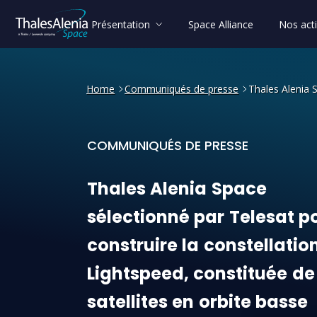
Présentation
Space Alliance
Nos acti
Home
Communiqués de presse
Thales Alenia S
COMMUNIQUÉS DE PRESSE
Thales Alenia Space sélecti
Thales
Alenia
Space
sélectionné
par
Telesat
p
construire
la
constellatio
Lightspeed,
constituée
de
satellites
en
orbite
basse