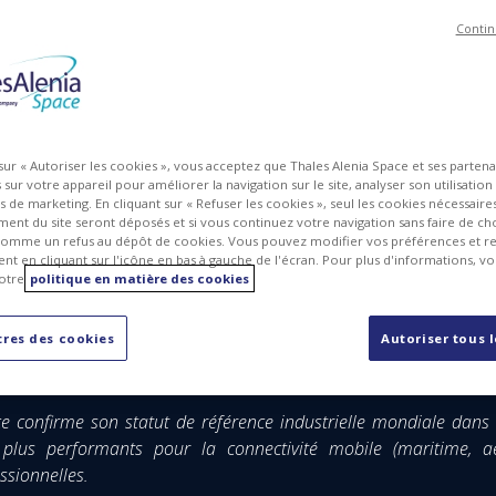
Contin
 sur « Autoriser les cookies », vous acceptez que Thales Alenia Space et ses parten
sur votre appareil pour améliorer la navigation sur le site, analyser son utilisation
ts de marketing. En cliquant sur « Refuser les cookies », seul les cookies nécessair
ent du site seront déposés et si vous continuez votre navigation sans faire de cho
omme un refus au dépôt de cookies. Vous pouvez modifier vos préférences et re
t en cliquant sur l'icône en bas à gauche de l'écran. Pour plus d'informations, v
otre
politique en matière des cookies
onnels à haut débit et de haute performance sur toute l
res des cookies
Autoriser tous 
ce confirme son statut de référence industrielle mondiale dans 
s plus performants pour la connectivité mobile (maritime, aé
sionnelles.