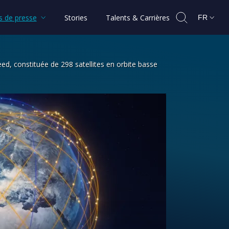
 de presse
Stories
Talents & Carrières
FR
eed, constituée de 298 satellites en orbite basse
nstellation Lightspeed, constituée de