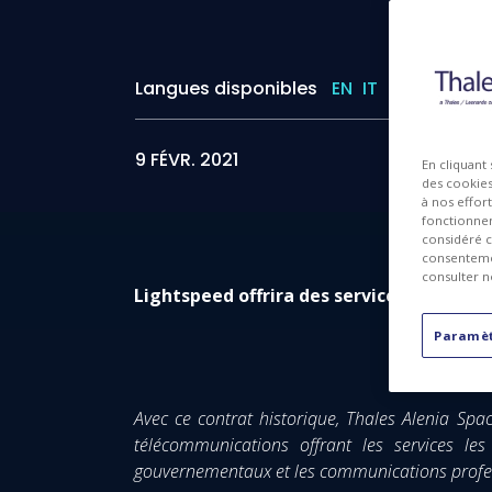
Langues disponibles
EN
IT
ES
9 FÉVR. 2021
En cliquant
des cookies 
à nos effor
fonctionnem
considéré c
consentemen
consulter n
Lightspeed offrira des services professi
Paramèt
Avec ce contrat historique, Thales Alenia Spa
télécommunications offrant les services le
gouvernementaux et les communications profes