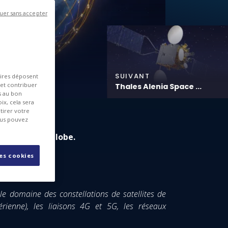
uer sans accepter
SUIVANT
aires déposent
 et contribuer
Thales Alenia Space ...
es au bon
ix, cela sera
tirer votre
ous pouvez
a surface du globe.
les cookies
le domaine des constellations de satellites de
rienne), les liaisons 4G et 5G, les réseaux