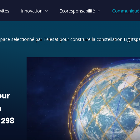
vités
Innovation
Ecoresponsabilité
Communiqués
pace sélectionné par Telesat pour construire la constellation Lightsp
onné par Telesat pour construire la co
our
n
298