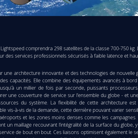
Lightspeed comprendra 298 satellites de la classe 700-750 kg. L
 des services professionnels sécurisés à faible latence et haut
r une architecture innovante et des technologies de nouvelle 
on des capacités. Elle combine des équipements avancés à bord
usqu’à un millier de fois par seconde, puissants processeurs 
surer une couverture de service sur l’ensemble du globe - et une
ources du système. La flexibilité de cette architecture est 
uable vis-à-vis de la demande, cette dernière pouvant varier sen
 aéroports et les zones moins denses comme les campagnes. Le
iront un maillage recouvrant l’intégralité de la surface du glob
 service de bout en bout. Ces liaisons optimisent également le 