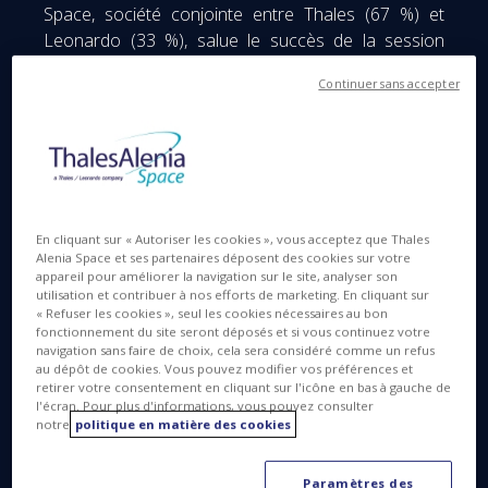
Space, société conjointe entre Thales (67 %) et
Leonardo (33 %), salue le succès de la session
CM22 du Conseil ministériel de l’Agence spatiale
Continuer sans accepter
européenne (ESA) à Paris. L’annonce d’un budget
de 16,9 milliards d’euros, en hausse de 17 % par
rapport à celui de 2019, souligne la vision très
positive et renouvelée de ses Etats Membres vis-à-
vis de l’avenir du secteur spatial européen, et ce
malgré le contexte de crise actuel.
En cliquant sur « Autoriser les cookies », vous acceptez que Thales
Alenia Space et ses partenaires déposent des cookies sur votre
Ces importantes décisions réaffirment le rôle
appareil pour améliorer la navigation sur le site, analyser son
utilisation et contribuer à nos efforts de marketing. En cliquant sur
central de l’Europe spatiale dans le monde et
« Refuser les cookies », seul les cookies nécessaires au bon
renforcent sa filière industrielle, avec un ensemble
fonctionnement du site seront déposés et si vous continuez votre
complet de programmes qui renforcera la
navigation sans faire de choix, cela sera considéré comme un refus
au dépôt de cookies. Vous pouvez modifier vos préférences et
compétitivité, la pérennité et l’autonomie de l’Europe
retirer votre consentement en cliquant sur l'icône en bas à gauche de
dans l’espace, tout en stimulant l’innovation
l'écran. Pour plus d'informations, vous pouvez consulter
notre
politique en matière des cookies
technologique et la recherche scientifique.
L’utilisation commerciale en hausse de l’espace
transforme notre industrie à l’échelle mondiale.
Paramètres des