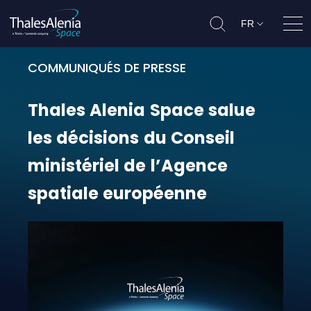
FR
Ouvr
COMMUNIQUÉS DE PRESSE
Thales Alenia Space salue les déci
Thales
Alenia
Space
salue
les
décisions
du
Conseil
ministériel
de
l’Agence
spatiale
européenne