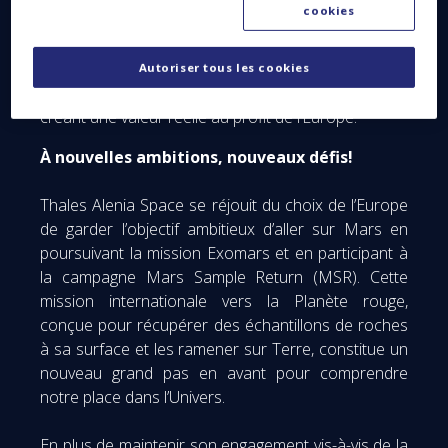
cookies
L’ESA soutient les entreprises spatiales
européennes de toutes tailles et de toute nature,
en fournissant un accès à l’expertise, à la
Autoriser tous les cookies
technologie, au financement et aux clients, et en
créant une valeur réelle au profit de l’Europe.
À nouvelles ambitions, nouveaux défis!
Thales Alenia Space se réjouit du choix de l’Europe
de garder l’objectif ambitieux d’aller sur Mars en
poursuivant la mission Exomars et en participant à
la campagne Mars Sample Return (MSR). Cette
mission internationale vers la Planète rouge,
conçue pour récupérer des échantillons de roches
à sa surface et les ramener sur Terre, constitue un
nouveau grand pas en avant pour comprendre
notre place dans l’Univers.
En plus de maintenir son engagement vis-à-vis de la