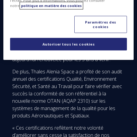
international de reconnaissance de la performance
l'écran. Pour plus d'informations, vous pouvez consulter
notre
politique en matière des cookies
et de la maturité des organisations industrielles,
pour l’ensemble de ses sites, dans tous les pays où
la société est implantée et dans les tous les
Paramètres des
cookies
domaines représentatifs de son activité. Fin 2008,
Thales Alenia Space avait été le premier
constructeur de satellites à recevoir l’accréditation
Autoriser tous les cookies
CMMI® niveau 3 en Europe, accréditation
aujourd’hui renouvelée pour les 3 ans à venir.
De plus, Thales Alenia Space a profité de son audit
annuel des certifications Qualité, Environnement
Sécurité, et Santé au Travail pour faire vérifier avec
succès la conformité de son référentiel à la
nouvelle norme OTAN (AQAP 2310) sur les
systèmes de management de la qualité pour les
produits Aéronautiques et Spatiaux.
« Ces certifications reflètent notre volonté
d’améliorer sans cesse la satisfaction de nos