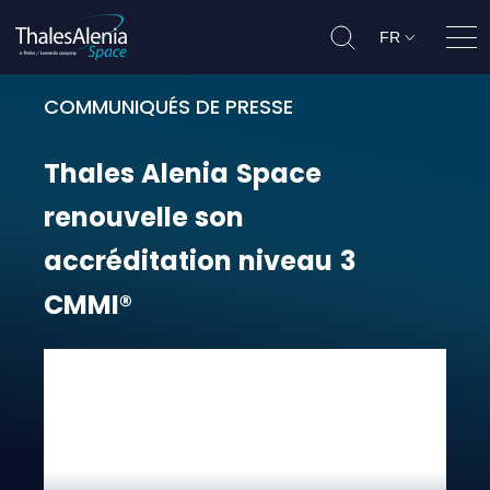
FR
Ouvr
COMMUNIQUÉS DE PRESSE
Thales Alenia Space renouvelle s
Thales
Alenia
Space
renouvelle
son
accréditation
niveau
3
CMMI®