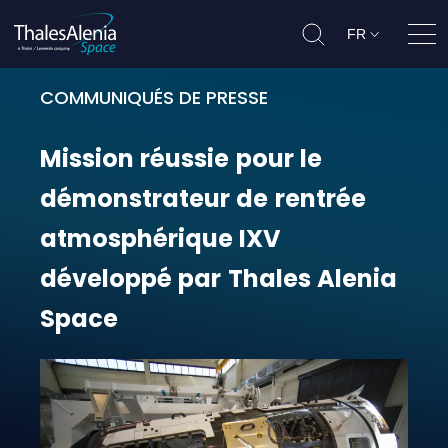
FR
Ouvr
COMMUNIQUÉS DE PRESSE
Mission réussie pour le démonstr
Mission
réussie
pour
le
démonstrateur
de
rentrée
atmosphérique
IXV
développé
par
Thales
Alenia
Space