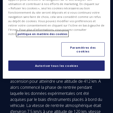
Arianespace depuis le centre spatial guyanais, à
utilisation et contribuer à nos efforts de marketing. En cliquant sur
bord du lanceur européen Vega.
« Refuser les cookies », seul les cookies nécessaires au bon
fonctionnement du site seront déposés et si vous continuez votre
A la tête d’un consortium réunissant des
navigation sans faire de choix, cela sera considéré comme un refus
au dépôt de cookies. Vous pouvez modifier vos préférences et
entreprises européennes, des centres de
retirer votre consentement en cliquant sur l'icône en bas à gauche de
recherche et des universités, Thales Alenia Space
l'écran. Pour plus d'informations, vous pouvez consulter
est en charge de la conception, du développement
notre
politique en matière des cookies
et de l’intégration du démonstrateur IXV. L’Italie joue
un rôle de premier plan dans le cadre de ce
Paramètres des
cookies
programme, fortement soutenu par l’Agence
Spatiale Italienne (ASI).
Autoriser tous les cookies
La séparation du lanceur s’est effectuée à une
altitude de 320 km. IXV a ensuite continué son
ascension pour atteindre une altitude de 412 km. A
alors commencé la phase de rentrée pendant
laquelle les données expérimentales ont été
acquises par le biais d’instruments placés à bord du
véhicule. La vitesse de rentrée atmosphérique était
d’environ 7.5 km/s à une altitude de 120 km, vitesse