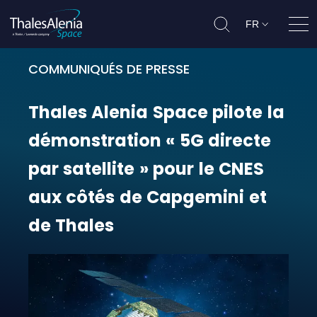
FR
Ouvr
COMMUNIQUÉS DE PRESSE
Thales Alenia Space pilote la démo
Thales
Alenia
Space
pilote
la
démonstration
«
5G
directe
par
satellite
»
pour
le
CNES
aux
côtés
de
Capgemini
et
de
Thales