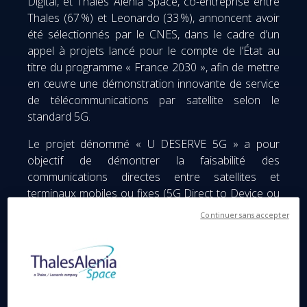
Digital, et Thales Alenia Space, co-entreprise entre
Thales (67 %) et Leonardo (33 %), annoncent avoir
été sélectionnés par le CNES, dans le cadre d’un
appel à projets lancé pour le compte de l’État au
titre du programme « France 2030 », afin de mettre
en œuvre une démonstration innovante de service
de télécommunications par satellite selon le
standard 5G.
Le projet dénommé « U DESERVE 5G » a pour
objectif de démontrer la faisabilité des
communications directes entre satellites et
terminaux mobiles ou fixes (5G Direct to Device ou
D2D). Dans cette optique, un satellite de
Continuer sans accepter
démonstration en orbite basse sera déployé afin de
tester l’interopérabilité entre les réseaux 5G
terrestres et non-terrestres, notamment à travers
des scénarios de mobilité entre la couverture
satellitaire et la couverture terrestre 5G, un enjeu