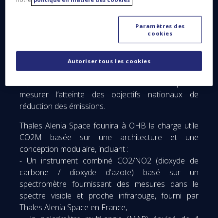
réduire les incertitudes actuelles dans les
estimations des émissions de dioxyde de carbone
provenant de la combustion de combustibles
Paramètres des
cookies
fossiles à l'échelle nationale et régionale. L'Union
Européenne disposera ainsi d'une source
d'information unique et indépendante pour évaluer
Autoriser tous les cookies
l'efficacité des mesures politiques, suivre leur
impact sur la décarbonisation de l'Europe et
mesurer l’atteinte des objectifs nationaux de
réduction des émissions.
Thales Alenia Space founira à OHB la charge utile
CO2M basée sur une architecture et une
conception modulaire, incluant :
- Un instrument combiné CO2/NO2 (dioxyde de
carbone / dioxyde d'azote) basé sur un
spectromètre fournissant des mesures dans le
spectre visible et proche infrarouge, fourni par
Thales Alenia Space en France,