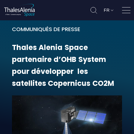
FR
Ouvr
COMMUNIQUÉS DE PRESSE
Thales Alenia Space partenaire d
Thales
Alenia
Space
partenaire
d’OHB
System
pour
développer
les
satellites
Copernicus
CO2M