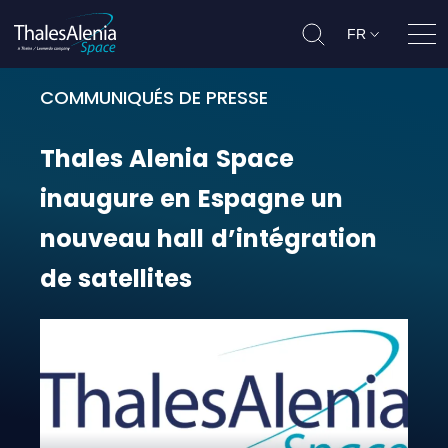
FR
Ouvr
COMMUNIQUÉS DE PRESSE
Thales Alenia Space inaugure en E
Thales
Alenia
Space
inaugure
en
Espagne
un
nouveau
hall
d’intégration
de
satellites