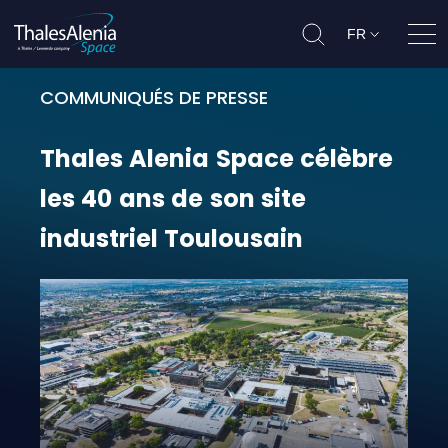
FR
Ouvr
COMMUNIQUÉS DE PRESSE
Thales Alenia Space célèbre les 40
Thales
Alenia
Space
célèbre
les
40
ans
de
son
site
industriel
Toulousain