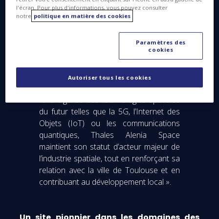
Thales Alenia Space s’inscrivent
l'écran. Pour plus d'informations, vous pouvez consulter
aujourd’hui dans une approche New
notre
politique en matière des cookies
Space, au service de l'innovation et du
développement durable », a déclaré
Paramètres des
cookies
Denis Allard, directeur du site de Thales
Alenia Space à Toulouse. « En
s'attaquant aux défis technologiques les
Autoriser tous les cookies
plus complexes et en se positionnant à
l’avant-garde des technologies spatiales
du futur telles que la 5G, l’Internet des
Objets (IoT) ou les communications
quantiques, Thales Alenia Space
maintient son statut d’acteur majeur de
l’industrie spatiale, tout en renforçant sa
relation avec la ville de Toulouse et en
contribuant au développement local ».
Un site pionnier dans les domaines des