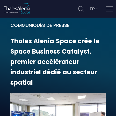
FR
Ouvr
COMMUNIQUÉS DE PRESSE
Thales Alenia Space crée le Space 
Thales
Alenia
Space
crée
le
Space
Business
Catalyst,
premier
accélérateur
industriel
dédié
au
secteur
spatial