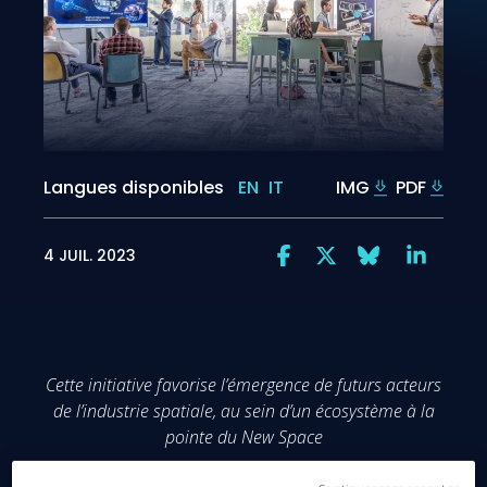
Langues disponibles
EN
IT
IMG
PDF
4 JUIL. 2023
Cette initiative favorise l’émergence de futurs acteurs
de l’industrie spatiale, au sein d’un écosystème à la
pointe du New Space
Paris, le 4 juillet 2023
– A l’occasion des Assises