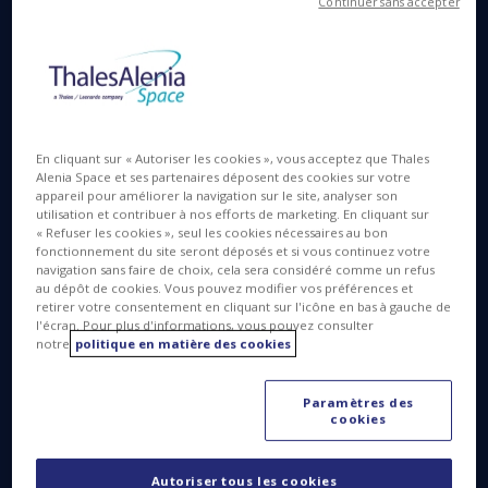
Continuer sans accepter
du New Space qui s’ouvriront le 5 juillet à Paris,
Thales Alenia Space, société conjointe entre Thales
(67%) et Leonardo (33%), annonce la création du
Space Business Catalyst, un accélérateur industriel
dédié au secteur spatial unique en son genre.
En cliquant sur « Autoriser les cookies », vous acceptez que Thales
Le Space Business Catalyst est une première visant
Alenia Space et ses partenaires déposent des cookies sur votre
à explorer, créer et sécuriser les conditions
appareil pour améliorer la navigation sur le site, analyser son
utilisation et contribuer à nos efforts de marketing. En cliquant sur
nécessaires à l'émergence des futurs acteurs du
« Refuser les cookies », seul les cookies nécessaires au bon
secteur spatial, en soutenant le développement de
fonctionnement du site seront déposés et si vous continuez votre
projets disruptifs. En tant qu’accélérateur industriel,
navigation sans faire de choix, cela sera considéré comme un refus
au dépôt de cookies. Vous pouvez modifier vos préférences et
le Space Business Catalyst accompagnera
retirer votre consentement en cliquant sur l'icône en bas à gauche de
intrapreneurs et startups en phase de croissance,
l'écran. Pour plus d'informations, vous pouvez consulter
notre
politique en matière des cookies
en veillant à la définition et à la réalisation de leur
stratégie d’industrialisation. Cette structure agile
favorisera l’émergence de solutions susceptibles
Paramètres des
cookies
d’engendrer une véritable dynamique de marché,
des ruptures technologiques et des axes de
développement aux solutions existantes.
Autoriser tous les cookies