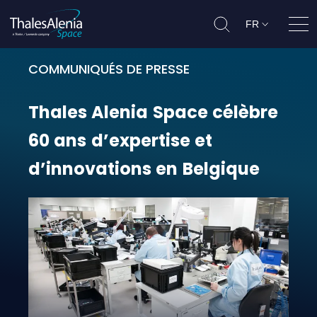
FR
Ouvr
COMMUNIQUÉS DE PRESSE
Thales Alenia Space célèbre 60 ans
Thales
Alenia
Space
célèbre
60
ans
d’expertise
et
d’innovations
en
Belgique