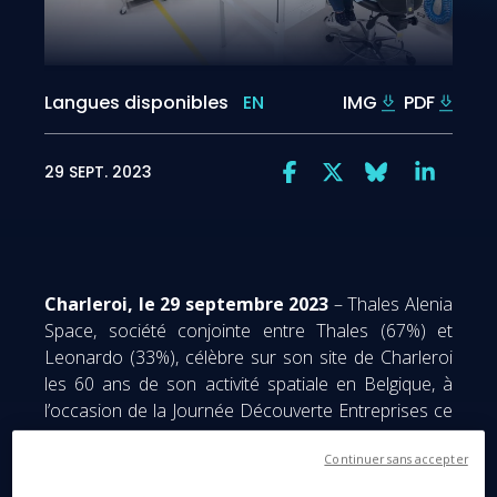
Langues disponibles
EN
IMG
PDF
29 SEPT. 2023
Charleroi, le 29 septembre 2023
– Thales Alenia
Space, société conjointe entre Thales (67%) et
Leonardo (33%), célèbre sur son site de Charleroi
les 60 ans de son activité spatiale en Belgique, à
l’occasion de la Journée Découverte Entreprises ce
dimanche 1er octobre, en présence de
représentants politiques de la région, de ses
Continuer sans accepter
collaborateurs et de leurs familles, de ses