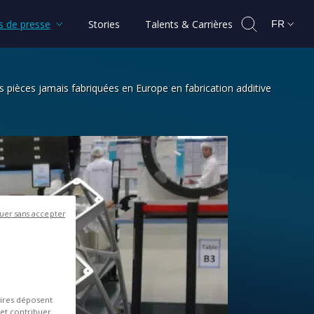
 de presse
Stories
Talents & Carrières
FR
 pièces jamais fabriquées en Europe en fabrication additive
nt les plus grandes pièces jamais fa
uer sans accepter
aires déposent
 et contribuer