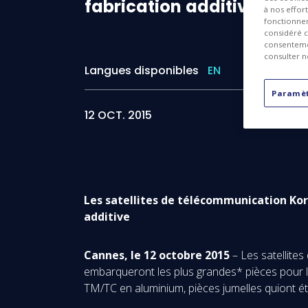
fabrication
additive
à nos effor
fonctionnem
considéré c
consentemen
consulter n
Langues disponibles
EN
Paramèt
12 OCT. 2015
Les satellites de télécommunication Kor
additive
Cannes, le 12 octobre 2015
– Les satellite
embarqueront les plus grandes* pièces pour le 
TM/TC en aluminium, pièces jumelles quiont 