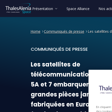
Présentation
Space Alliance
Nos acti
Home
Communiqués de presse
Les satellites
COMMUNIQUÉS DE PRESSE
Les satellites de télécomm
Les
satellites
de
télécommunication
Kore
5A
et
7
embarqueront
les
grandes
pièces
jamais
fabriquées
en
Europe
en
En cliquant
des cookies 