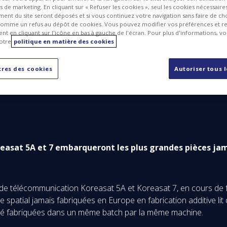
ts de marketing. En cliquant sur « Refuser les cookies », seul les cookies nécessair
ent du site seront déposés et si vous continuez votre navigation sans faire de cho
omme un refus au dépôt de cookies. Vous pouvez modifier vos préférences et re
t en cliquant sur l'icône en bas à gauche de l'écran. Pour plus d'informations, v
otre
politique en matière des cookies
res des cookies
Autoriser tous 
easat 5A et 7 embarqueront les plus grandes pièces jam
s de télécommunication Koreasat 5A et Koreasat 7, en cours de 
spatial jamais fabriquées en Europe en fabrication additive lit 
été fabriquées dans un même batch par la même machine.