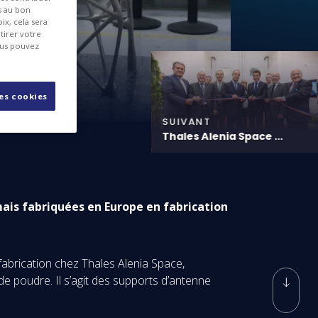
es au bon
ix, cela sera
tirer votre
ous pouvez
les cookies
SUIVANT
Thales Alenia Space ...
ais fabriquées en Europe en fabrication
fabrication chez Thales Alenia Space,
de poudre. Il s’agit des supports d’antenne