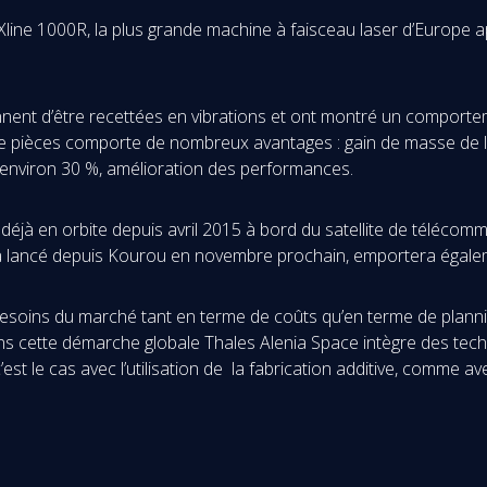
 Xline 1000R, la plus grande machine à faisceau laser d’Europe 
ennent d’être recettées en vibrations et ont montré un comport
e de pièces comporte de nombreux avantages : gain de masse de l
d’environ 30 %, amélioration des performances.
 déjà en orbite depuis avril 2015 à bord du satellite de téléc
era lancé depuis Kourou en novembre prochain, emportera égalem
ins du marché tant en terme de coûts qu’en terme de planning, 
ns cette démarche globale Thales Alenia Space intègre des tech
est le cas avec l’utilisation de la fabrication additive, comme ave