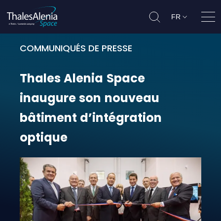
FR
Ouvr
COMMUNIQUÉS DE PRESSE
Thales Alenia Space inaugure son
Thales
Alenia
Space
inaugure
son
nouveau
bâtiment
d’intégration
optique