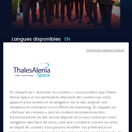
Langues disponibles
EN
Continuer sans accepter
2 OCT. 2015
Thales Alenia Space inaugure son nouveau
En cliquant sur « Autoriser les cookies », vous acceptez que Thales
Alenia Space et ses partenaires déposent des cookies sur votre
bâtiment d’intégration optique
appareil pour améliorer la navigation sur le site, analyser son
utilisation et contribuer à nos efforts de marketing. En cliquant sur
Cannes, le 2 octobre 2015
– Thales Alenia Space
« Refuser les cookies », seul les cookies nécessaires au bon
fonctionnement du site seront déposés et si vous continuez votre
inaugure ce jour son nouveau bâtiment, le bâtiment
navigation sans faire de choix, cela sera considéré comme un refus
Séléné, dont la construction a débuté en octobre
au dépôt de cookies. Vous pouvez modifier vos préférences et