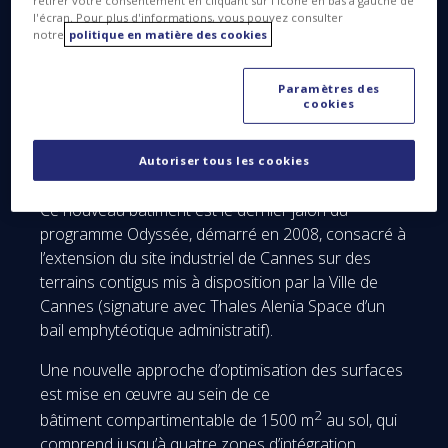
2014. Ce moyen de production destiné à
retirer votre consentement en cliquant sur l'icône en bas à gauche de
l'écran. Pour plus d'informations, vous pouvez consulter
l’intégration et aux tests d’instruments d’observation
notre
politique en matière des cookies
optiques sur le site de Cannes, vient compléter
l’infrastructure dédiée aux programmes
Paramètres des
d’observation optique déjà existante sur le site et
cookies
soutient le développement de Thales Alenia Space
sur le marché de la haute résolution à l’export, au-
Autoriser tous les cookies
delà des contrats déjà en cours.
Ce nouveau bâtiment est le dernier jalon du
programme Odyssée, démarré en 2008, consacré à
l’extension du site industriel de Cannes sur des
terrains contigus mis à disposition par la Ville de
Cannes (signature avec Thales Alenia Space d’un
bail emphytéotique administratif).
Une nouvelle approche d’optimisation des surfaces
est mise en œuvre au sein de ce
2
bâtiment compartimentable de 1500 m
au sol, qui
comprend jusqu’à quatre zones d’intégration