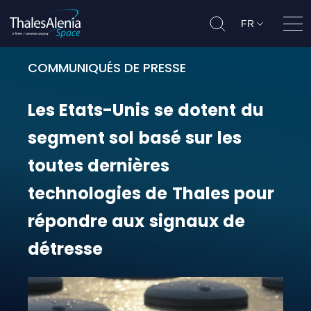
FR
Ouvr
COMMUNIQUÉS DE PRESSE
Les Etats-Unis se dotent du segme
Les
Etats-Unis
se
dotent
du
segment
sol
basé
sur
les
toutes
dernières
technologies
de
Thales
pour
répondre
aux
signaux
de
détresse