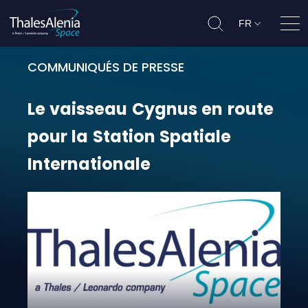
FR
Ouvr
COMMUNIQUÉS DE PRESSE
Le vaisseau Cygnus en route pour 
Le
vaisseau
Cygnus
en
route
pour
la
Station
Spatiale
Internationale