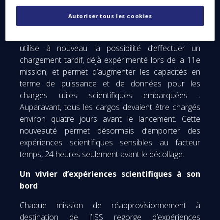
Une configuration améliorée pour optimiser
l’emport des expériences scientifiques
Autoriser tous les cookies
Grâce à la version améliorée du PCM, cette mission
utilise à nouveau la possibilité d’effectuer un
chargement tardif, déjà expérimenté lors de la 11e
mission, et permet d’augmenter les capacités en
terme de puissance et de données pour les
charges utiles scientifiques embarquées .
Auparavant, tous les cargos devaient être chargés
environ quatre jours avant le lancement. Cette
nouveauté permet désormais d’emporter des
expériences scientifiques sensibles au facteur
temps, 24 heures seulement avant le décollage.
Un vivier d’expériences scientifiques à son
bord
Chaque mission de réapprovisionnement à
destination de l’ISS regorge d’expériences