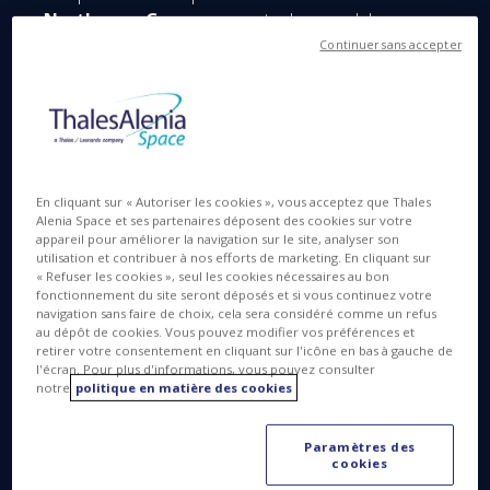
Northrop Grumman
et le module cargo
pressurisé (PCM), développé par
Thales Alenia
Continuer sans accepter
Space
, société conjointe entre Thales (67 %) et
Leonardo (33 %).
En cliquant sur « Autoriser les cookies », vous acceptez que Thales
Alenia Space et ses partenaires déposent des cookies sur votre
appareil pour améliorer la navigation sur le site, analyser son
utilisation et contribuer à nos efforts de marketing. En cliquant sur
« Refuser les cookies », seul les cookies nécessaires au bon
fonctionnement du site seront déposés et si vous continuez votre
navigation sans faire de choix, cela sera considéré comme un refus
au dépôt de cookies. Vous pouvez modifier vos préférences et
retirer votre consentement en cliquant sur l'icône en bas à gauche de
l'écran. Pour plus d'informations, vous pouvez consulter
notre
politique en matière des cookies
©Northrop Grumman
Paramètres des
© Northrop Grumman
cookies