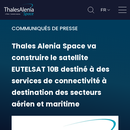
FR
Ouvr
COMMUNIQUÉS DE PRESSE
Thales Alenia Space va construire 
Thales
Alenia
Space
va
construire
le
satellite
EUTELSAT
10B
destiné
à
des
services
de
connectivité
à
destination
des
secteurs
aérien
et
maritime