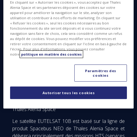
Space, société conjointe entre Thales (67%) et
En cliquant sur « Autoriser les cookies », vous acceptez que Thales
Alenia Space et ses partenaires déposent des cookies sur votre
Leonardo (33%), a signé une lettre d’agrément avec
appareil pour améliorer la navigation sur le site, analyser son
Eutelsat Communications (Euronext Pars: ETL) pour
utilisation et contribuer à nos efforts de marketing. En cliquant sur
« Refuser les cookies », seul les cookies nécessaires au bon
la fourniture d'un nouveau satellite tout électrique,
fonctionnement du site seront déposés et si vous continuez votre
EUTELSAT 10B
.
navigation sans faire de choix, cela sera considéré comme un refus
au dépôt de cookies. Vous pouvez modifier vos préférences et
retirer votre consentement en cliquant sur l'icône en bas à gauche de
l'écran. Pour plus d'informations, vous pouvez consulter
notre
politique en matière des cookies
Paramètres des
cookies
Autoriser tous les cookies
Thales Alenia Space
Le satellite EUTELSAT 10B est basé sur la ligne de
produit Spacebus NEO de Thales Alenia Space et
délivrera principalement des missions HTS (services