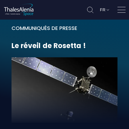
FR
Ouvr
COMMUNIQUÉS DE PRESSE
Le réveil de Rosetta !
Le
réveil
de
Rosetta
!