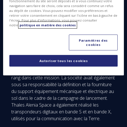
fonctionnement du site seront déposés et si vous continuez votre
mise en hibernation profonde le 8 juillet 2011. Dix
navigation sans faire de choix, cela sera considéré comme un refus
au dépôt de cookies. Vous pouvez modifier vos préférences et
ans après son lancement, Rosetta, conçue et
retirer votre consentement en cliquant sur l'icône en bas à gauche de
construite sous maîtrise d’œuvre de la business line
l'écran. Pour plus d'informations, vous pouvez consulter
Space Systems (anciennement Astrium) d’Airbus
notre
politique en matière des cookies
Defence and Space, a suivi un long parcours
interplanétaire qui l’a conduit au-delà de l’orbite de
Paramètres des
cookies
Jupiter.
Thales Alenia Space Italie, responsable de
Autoriser tous les cookies
l’assemblage, de l’intégration et des tests (AIT)
effectués sur la sonde, a joué un rôle de premier
rang dans cette mission. La société avait également
sous sa responsabilité la définition et la fourniture
du support équipement mécanique et électrique au
sol dans le cadre de la campagne de lancement.
Thales Alenia Space a également réalisé les
transpondeurs digitaux en bande S et en bande X,
utilisés pour la communication avec la Terre.