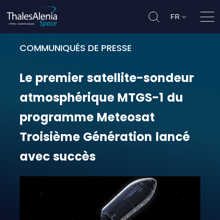
FR
Ouvr
COMMUNIQUÉS DE PRESSE
Le premier satellite-sondeur at
Le
premier
satellite-sondeur
atmosphérique
MTGS-1
du
programme
Meteosat
Troisième
Génération
lancé
avec
succès