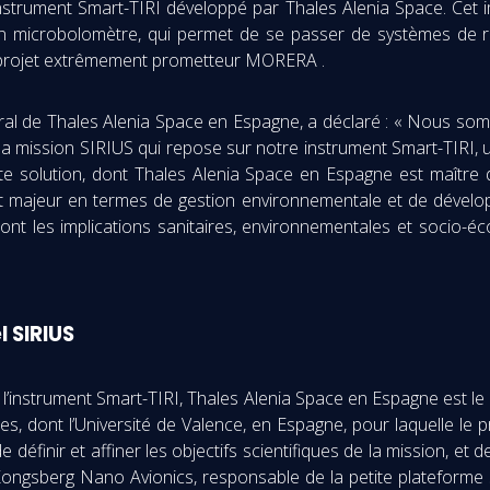
 l’instrument Smart-TIRI développé par Thales Alenia Space. Ce
un microbolomètre, qui permet de se passer de systèmes de r
u projet extrêmement prometteur MORERA .
al de Thales Alenia Space en Espagne, a déclaré : « Nous somm
 la mission SIRIUS qui repose sur notre instrument Smart-TIRI,
tte solution, dont Thales Alenia Space en Espagne est maître
t est majeur en termes de gestion environnementale et de dével
nt les implications sanitaires, environnementales et socio-
 SIRIUS
’instrument Smart-TIRI, Thales Alenia Space en Espagne est le 
es, dont l’Université de Valence, en Espagne, pour laquelle le 
e définir et affiner les objectifs scientifiques de la mission, et de
 Kongsberg Nano Avionics, responsable de la petite plateforme