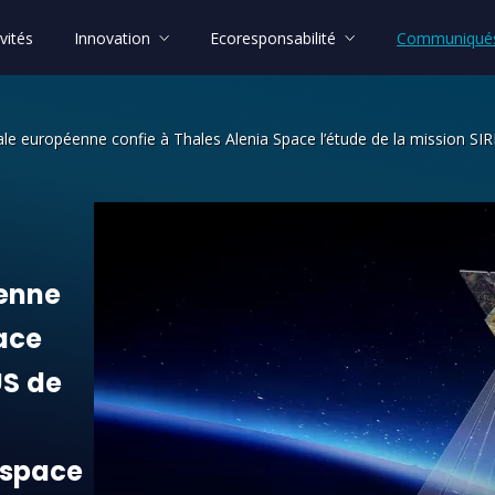
vités
Innovation
Ecoresponsabilité
Communiqués
le européenne confie à Thales Alenia Space l’étude de la mission SIRI
e confie à Thales Alenia Space l’étude
enne
ace
US
de
espace