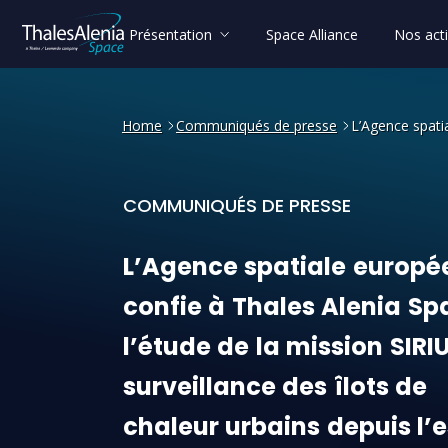
Présentation
Space Alliance
Nos acti
Home
Communiqués de presse
L’Agence spatia
COMMUNIQUÉS DE PRESSE
L’Agence spatiale européenn
L’Agence
spatiale
europé
confie
à
Thales
Alenia
Sp
l’étude
de
la
mission
SIRI
surveillance
des
îlots
de
chaleur
urbains
depuis
l’