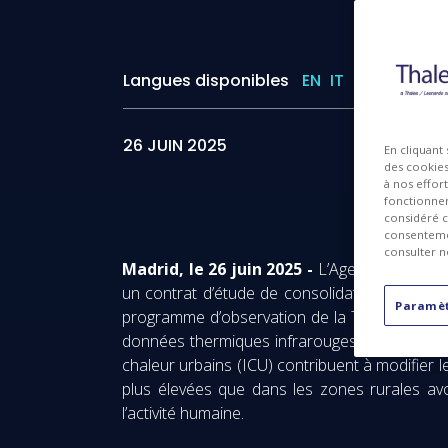
Langues disponibles
EN
IT
ES
I
26 JUIN 2025
En cliquant
des cookies 
à nos effor
fonctionnem
considéré c
consentemen
consulter n
Madrid, le 26 juin 2025 -
L’Agence spatiale 
un contrat d’étude de consolidation de la mi
Paramèt
programme d’observation de la Terre FutureEO
données thermiques infrarouges (TIR), qui pe
chaleur urbains (ICU) contribuent à modifier l
plus élevées que dans les zones rurales avo
l’activité humaine.