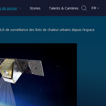
 de presse
Stories
Talents & Carrières
FR
US de surveillance des îlots de chaleur urbains depuis l’espace
 de la mission SIRIUS de surveillance