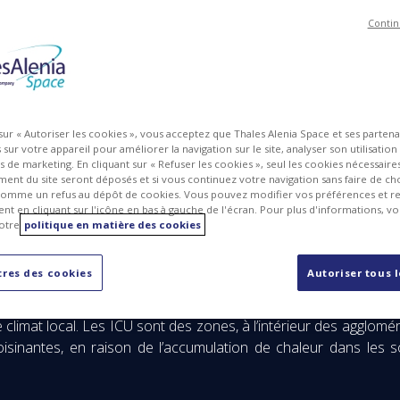
Contin
MG
PDF
 sur « Autoriser les cookies », vous acceptez que Thales Alenia Space et ses parten
sur votre appareil pour améliorer la navigation sur le site, analyser son utilisation
ts de marketing. En cliquant sur « Refuser les cookies », seul les cookies nécessair
ent du site seront déposés et si vous continuez votre navigation sans faire de cho
omme un refus au dépôt de cookies. Vous pouvez modifier vos préférences et re
t en cliquant sur l'icône en bas à gauche de l'écran. Pour plus d'informations, v
otre
politique en matière des cookies
européenne (ESA) a confié à Thales Alenia Space, société conj
ssion SIRIUS (Space Based Infra-Red Imager for Urban Sustain
res des cookies
Autoriser tous 
 de l’ESA. La mission SIRIUS vise à observer les villes europé
rmettent de mesurer la température d’objets distants. L’object
e climat local. Les ICU sont des zones, à l’intérieur des agglom
isinantes, en raison de l’accumulation de chaleur dans les s