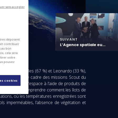
uer sans accepter
SUIVANT
aires déposent
 et contribuer
L’Agence spatiale eu...
es au bon
ix, cela sera
tirer votre
ous pouvez
ointe entre Thales (67 %) et Leonardo (33 %),
ability), dans le cadre des missions Scout du
les cookies
ennes depuis l’espace à l’aide de produits de
if consiste à comprendre comment les îlots de
érations, où les températures enregistrées sont
ols imperméables, l’absence de végétation et