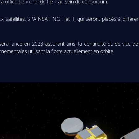
office de « chef de file » au sein du consortium.
llites, SPAINSAT NG I et II, qui seront placés à différentes
era lancé en 2023 assurant ainsi la continuité du service de
mentales utilisant la flotte actuellement en orbite.