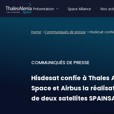
Présentation
Space Alliance
Nos acti
Home
Communiqués de presse
Hisdesat confi
COMMUNIQUÉS DE PRESSE
Hisdesat confie à Thales Al
Hisdesat
confie
à
Thales
Space
et
Airbus
la
réalisa
de
deux
satellites
SPAINS