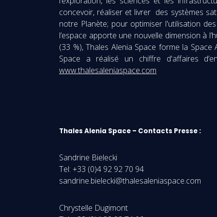
l’exploration, les sciences et les infrastru
concevoir, réaliser et livrer des systèmes sa
notre Planète; pour optimiser l'utilisation d
l’espace apporte une nouvelle dimension à l’
(33 %), Thales Alenia Space forme la Space A
Space a réalisé un chiffre d'affaires d
www.thalesaleniaspace.com
Thales Alenia Space – Contacts Presse :
Sandrine Bielecki
Tel: +33 (0)4 92 92 70 94
sandrine.bielecki@thalesaleniaspace.com
Chrystelle Dugimont