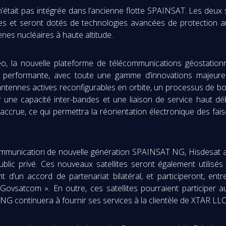
’était pas intégrée dans l’ancienne flotte SPAINSAT. Les deux 
 et seront dotés de technologies avancées de protection anti
nes nucléaires à haute altitude.
o, la nouvelle plateforme de télécommunications géostationn
 et performante, avec toute une gamme d’innovations majeures
 antennes actives reconfigurables en orbite, un processus de 
ir une capacité inter-bandes et une liaison de service haut dé
té accrue, ce qui permettra la réorientation électronique des f
communication de nouvelle génération SPAINSAT NG, Hisdesat a p
blic privé. Ces nouveaux satellites seront également utilisés
nt d’un accord de partenariat bilatéral, et participeront, 
ovsatcom ». En outre, ces satellites pourraient participer a
NG continuera à fournir ses services à la clientèle de XTAR LLC 