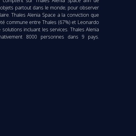
ises comptent sur Thales Alenia Space afin de
es objets partout dans le monde; pour observer
laire. Thales Alenia Space a la conviction que
ociété commune entre Thales (67%) et Leonardo
olutions incluant les services. Thales Alenia
ximativement 8000 personnes dans 9 pays.