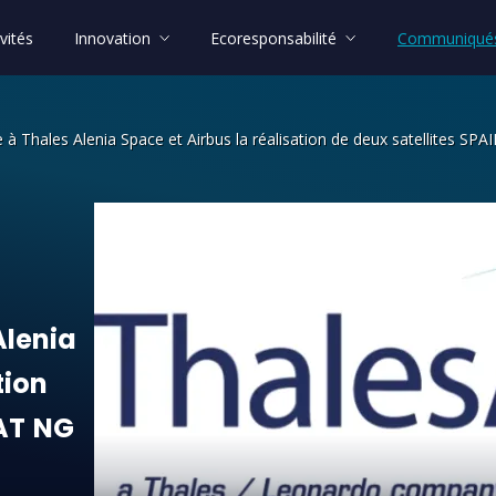
vités
Innovation
Ecoresponsabilité
Communiqués
e à Thales Alenia Space et Airbus la réalisation de deux satellites S
enia Space et Airbus la réalisation d
Alenia
tion
AT
NG