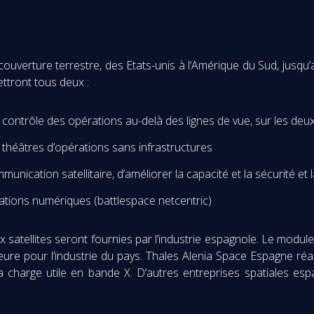
verture terrestre, des Etats-unis à l’Amérique du Sud, jusqu’au
ettront tous deux :
ontrôle des opérations au-delà des lignes de vue, sur les deux 
théâtres d’opérations sans infrastructures
mmunication satellitaire, d’améliorer la capacité et la sécurité e
érations numériques (battlespace netcentric)
 satellites seront fournies par l’industrie espagnole. Le modu
re pour l’industrie du pays. Thales Alenia Space Espagne réa
 charge utile en bande X. D’autres entreprises spatiales es