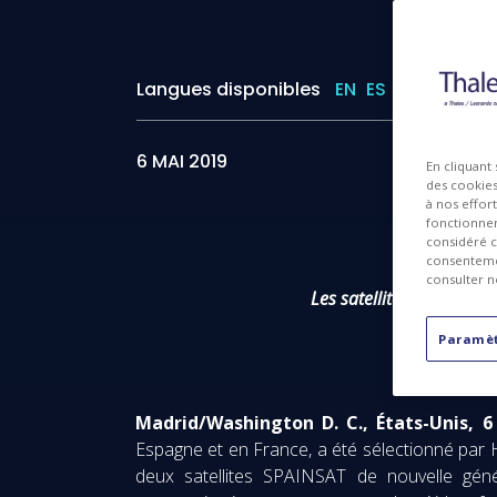
Langues disponibles
EN
ES
6 MAI 2019
En cliquant
des cookies 
à nos effor
fonctionnem
considéré c
consentemen
consulter n
Les satellites de commun
Paramèt
Madrid/Washington D. C., États-Unis, 6
Espagne et en France, a été sélectionné par Hi
deux satellites SPAINSAT de nouvelle géné