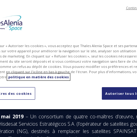
Contin
 sur « Autoriser les cookies », vous acceptez que Thales Alenia Space et ses parten
sur votre appareil pour améliorer la navigation sur le site, analyser son utilisation
ts de marketing. En cliquant sur « Refuser les cookies », seul les cookies nécessair
ent du site seront déposés et si vous continuez votre navigation sans faire de cho
omme un refus au dépôt de cookies. Vous pouvez modifier vos préférences et re
t en cliquant sur l'icône en bas à gauche de l'écran. Pour plus d'informations, v
otre
politique en matière des cookies
ication sécurisée de nouvelle génération seront dotés des techn
res des cookies
Autoriser tous 
 mai 2019
– Un consortium de quatre co-maîtres d’œuvre, r
sdesat Servicios Estratégicos S.A. (l’opérateur de satellites g
ration (NG), destinés à remplacer les satellites SPAINSAT