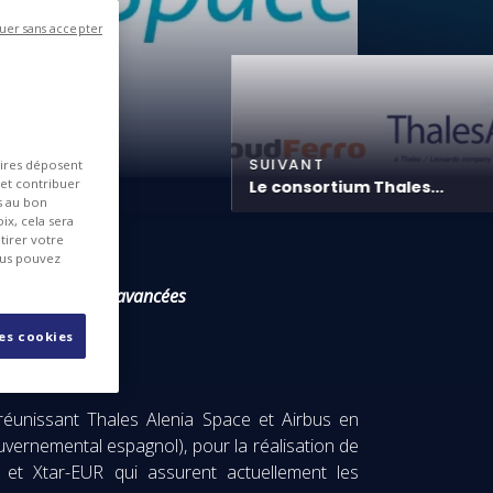
uer sans accepter
SUIVANT
aires déposent
 et contribuer
Le consortium Thales...
es au bon
ix, cela sera
tirer votre
ous pouvez
ologies les plus avancées
les cookies
éunissant Thales Alenia Space et Airbus en
ouvernemental espagnol), pour la réalisation de
 et Xtar-EUR qui assurent actuellement les