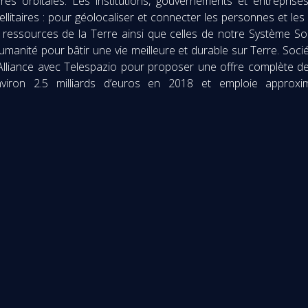
ctures orbitales. Les institutions, gouvernements et entrepr
tellitaires : pour géolocaliser et connecter les personnes et l
es ressources de la Terre ainsi que celles de notre Système So
humanité pour bâtir une vie meilleure et durable sur Terre. S
lliance avec Telespazio pour proposer une offre complète de s
’environ 2.5 milliards d’euros en 2018 et emploie appro