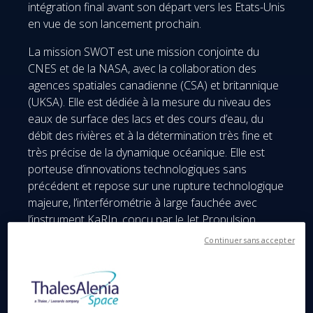
intégration final avant son départ vers les Etats-Unis
en vue de son lancement prochain.
La mission SWOT est une mission conjointe du
CNES et de la NASA, avec la collaboration des
agences spatiales canadienne (CSA) et britannique
(UKSA). Elle est dédiée à la mesure du niveau des
eaux de surface des lacs et des cours d’eau, du
débit des rivières et à la détermination très fine et
très précise de la dynamique océanique. Elle est
porteuse d’innovations technologiques sans
précédent et repose sur une rupture technologique
majeure, l’interférométrie à large fauchée avec
l’instrument KaRIn, conçu par le Jet Propulsion
Laboratory (JPL) de la NASA, auquel le CNES et
Continuer sans accepter
Thales Alenia Space contribuent en réalisant la
partie radiofréquences de l’instrument. KARIN
comporte deux antennes SAR en bande Ka
éloignées de 10 mètres l’une de l’autre. Elles offrent