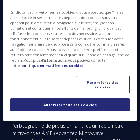
une observation bidimensionnelle de 120 km de
large, avec une résolution horizontale de l’ordre de
En cliquant sur « Autoriser les cookies », vous acceptez que Thales
50-100 m, programmable de part et d’autre de la
Alenia Space et ses partenaires déposent des cookies sur votre
appareil pour améliorer la navigation sur le site, analyser son
trace.
utilisation et contribuer à nos efforts de marketing. En cliquant sur
« Refuser les cookies », seul les cookies nécessaires au bon
fonctionnement du site seront déposés et si vous continuez votre
navigation sans faire de choix, cela sera considéré comme un refus
au dépôt de cookies. Vous pouvez modifier vos préférences et
retirer votre consentement en cliquant sur l'icône en bas à gauche de
l'écran. Pour plus d'informations, vous pouvez consulter
notre
politique en matière des cookies
SWOT embarquera également le module NADIR
Paramètres des
cookies
constitué des mêmes instruments que ceux des
satellites JASON, parmi lesquels l’altimètre à double
fréquence Poseidon fabriqué par Thales Alenia
Autoriser tous les cookies
Space. Le module NADIR embarque par ailleurs le
système DORIS, fabriqué par Thales, pour
l’orbitographie de précision, ainsi qu’un radiomètre
micro-ondes AMR (Advanced Microwave