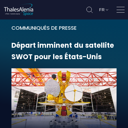
FR
Ouvr
COMMUNIQUÉS DE PRESSE
Départ imminent du satellite SWO
Départ
imminent
du
satellite
SWOT
pour
les
États-Unis