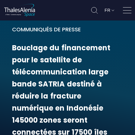
FR
Ouvr
COMMUNIQUÉS DE PRESSE
Bouclage du financement pour le s
Bouclage
du
financement
pour
le
satellite
de
télécommunication
large
bande
SATRIA
destiné
à
réduire
la
fracture
numérique
en
Indonésie
145000
zones
seront
connectées
sur
17500
îles